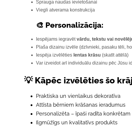
Sprauga naudas ievietošanai
Viegli atverama konstrukcija
🎨 Personalizācija:
Iespējams iegravēt
vārdu, tekstu vai novēlē
Plaša dizainu izvēle (dzīvnieki, pasaku tēli, hob
Iespēja izvēlēties
lentas krāsu
(skatīt attēlā)
Var izveidot arī individuālu dizainu pēc Jūsu i
💡 Kāpēc izvēlēties šo krā
Praktiska un vienlaikus dekoratīva
Attīsta bērniem krāšanas ieradumus
Personalizēta – īpaši radīta konkrētam
Ilgmūžīgs un kvalitatīvs produkts