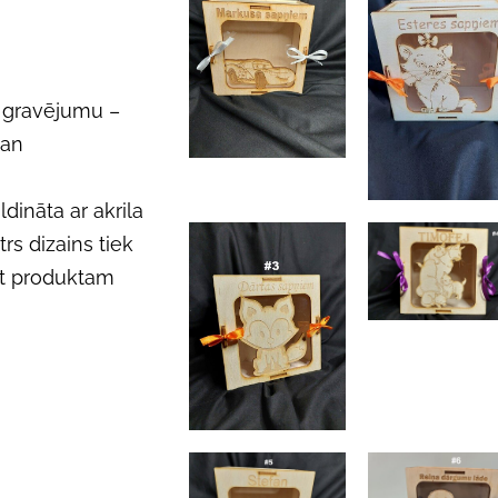
r gravējumu –
gan
dināta ar akrila
rs dizains tiek
rot produktam