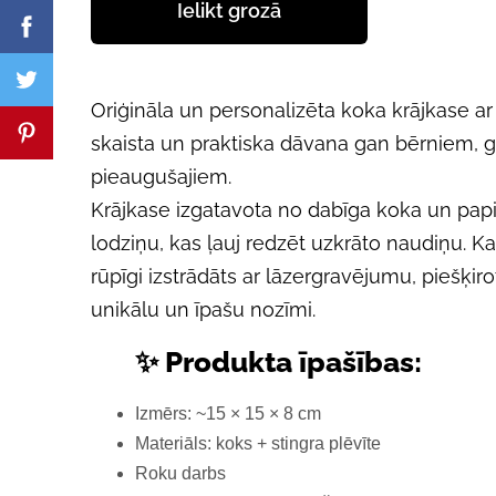
Ielikt grozā
Oriģināla un personalizēta koka krājkase a
skaista un praktiska dāvana gan bērniem, 
pieaugušajiem.
Krājkase izgatavota no dabīga koka un papil
lodziņu, kas ļauj redzēt uzkrāto naudiņu. Kat
rūpīgi izstrādāts ar lāzergravējumu, piešķi
unikālu un īpašu nozīmi.
✨ Produkta īpašības:
Izmērs: ~15 × 15 × 8 cm
Materiāls: koks + stingra plēvīte
Roku darbs