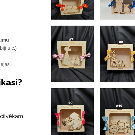
jumu
iji u.c.)
dejas
jkasi?
 cilvēkam