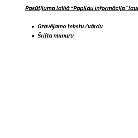
Pasūtījuma laikā “Papildu informācija” lau
Gravējamo tekstu/vārdu
Šrifta numuru