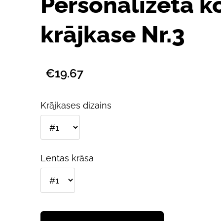
Personalizēta k
krājkase Nr.3
€19.67
Krājkases dizains
Lentas krāsa