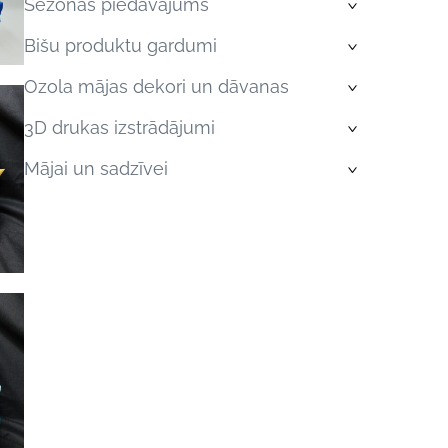
Sezonas piedāvājums
›
Bišu produktu gardumi
›
Ozola mājas dekori un dāvanas
›
3D drukas izstrādājumi
›
Mājai un sadzīvei
›