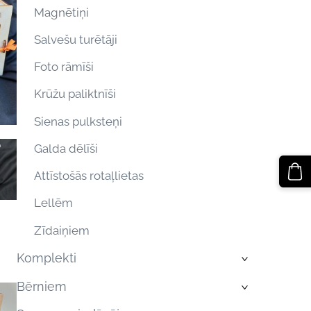
Magnētiņi
Salvešu turētāji
Foto rāmīši
Krūžu paliktnīši
Sienas pulksteņi
Galda dēlīši
Attīstošās rotaļlietas
Lellēm
Zīdaiņiem
Komplekti
›
Bērniem
›