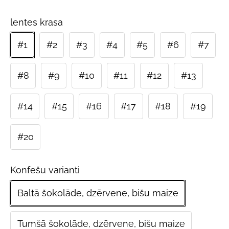
lentes krasa
#1
#2
#3
#4
#5
#6
#7
#8
#9
#10
#11
#12
#13
#14
#15
#16
#17
#18
#19
#20
Konfešu varianti
Baltā šokolāde, dzērvene, bišu maize
Tumšā šokolāde, dzērvene, bišu maize