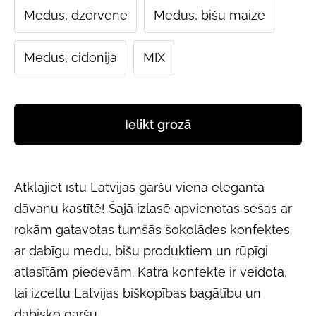
Medus, dzērvene
Medus, bišu maize
Medus, cidonija
MIX
Ielikt grozā
Atklājiet īstu Latvijas garšu vienā elegantā
dāvanu kastītē! Šajā izlasē apvienotas sešas ar
rokām gatavotas tumšās šokolādes konfektes
ar dabīgu medu, bišu produktiem un rūpīgi
atlasītām piedevām. Katra konfekte ir veidota,
lai izceltu Latvijas biškopības bagātību un
dabisko garšu.