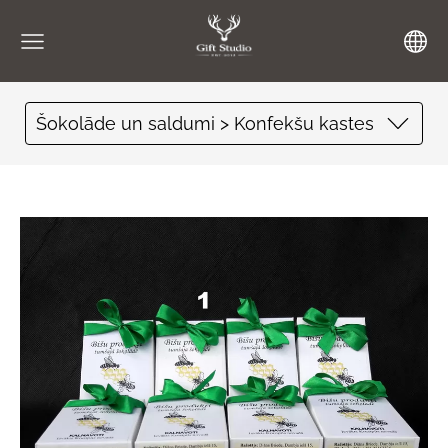
Šokolāde un saldumi > Konfekšu kastes