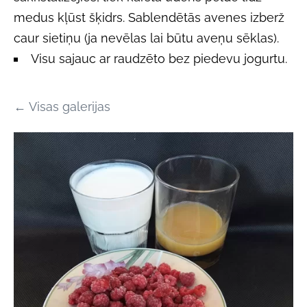
medus kļūst šķidrs. Sablendētās avenes izberž
caur sietiņu (ja nevēlas lai būtu aveņu sēklas).
Visu sajauc ar raudzēto bez piedevu jogurtu.
Visas galerijas