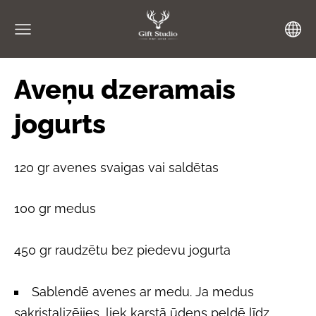
Aveņu dzeramais
jogurts
120 gr avenes svaigas vai saldētas
100 gr medus
450 gr raudzētu bez piedevu jogurta
Sablendē avenes ar medu. Ja medus
sakristalizējies, liek karstā ūdens peldē līdz