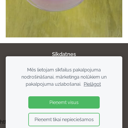
Sīkdatnes
Mēs lietojam sīkfailus pakalpojuma
Par mums
Privātuma politika
Atgriešanas
nodrošināšanai, mārketinga nolūkiem un
noteikumi
Piegādes noteikumi
Rekvizīti
pakalpojuma uzlabošanai.
Pielāgot
Pieņemt visus
Pieņemt tikai nepieciešamos
https://bisuprodukti.mozello.lv/kontakti/