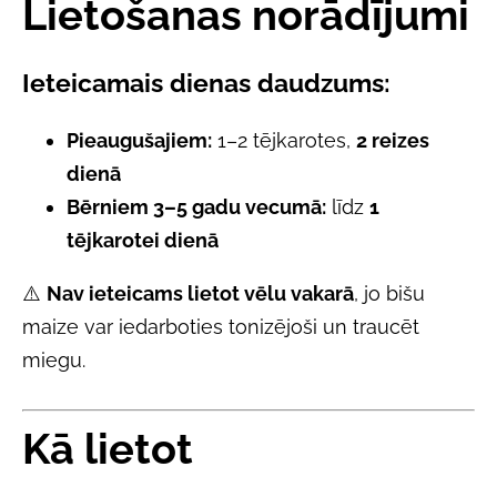
Lietošanas norādījumi
Ieteicamais dienas daudzums:
Pieaugušajiem:
1–2 tējkarotes,
2 reizes
dienā
Bērniem 3–5 gadu vecumā:
līdz
1
tējkarotei dienā
⚠️
Nav ieteicams lietot vēlu vakarā
, jo bišu
maize var iedarboties tonizējoši un traucēt
miegu.
Kā lietot