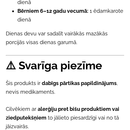
dienā
Bērniem 6–12 gadu vecumā:
1 ēdamkarote
dienā
Dienas devu var sadalīt vairākās mazākās
porcijās visas dienas garumā.
⚠️
Svarīga piezīme
Šis produkts ir
dabīgs pārtikas papildinājums
,
nevis medikaments.
Cilvēkiem ar
alerģiju pret bišu produktiem vai
ziedputekšņiem
to jālieto piesardzīgi vai no tā
jāizvairās.