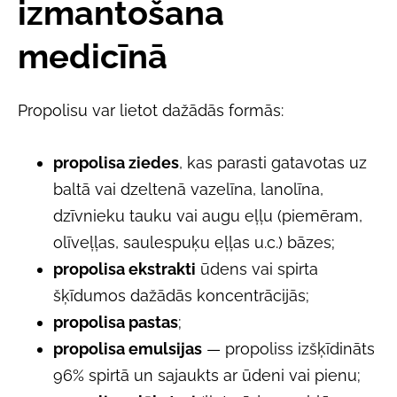
izmantošana
medicīnā
Propolisu var lietot dažādās formās:
propolisa ziedes
, kas parasti gatavotas uz
baltā vai dzeltenā vazelīna, lanolīna,
dzīvnieku tauku vai augu eļļu (piemēram,
olīveļļas, saulespuķu eļļas u.c.) bāzes;
propolisa ekstrakti
ūdens vai spirta
šķīdumos dažādās koncentrācijās;
propolisa pastas
;
propolisa emulsijas
— propoliss izšķīdināts
96% spirtā un sajaukts ar ūdeni vai pienu;