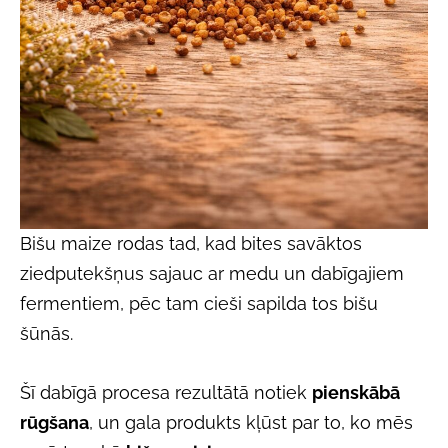
Bišu maize rodas tad, kad bites savāktos
ziedputekšņus sajauc ar medu un dabīgajiem
fermentiem, pēc tam cieši sapilda tos bišu
šūnās.
Šī dabīgā procesa rezultātā notiek
pienskābā
rūgšana
, un gala produkts kļūst par to, ko mēs