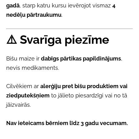
gadā
, starp katru kursu ievērojot vismaz
4
nedēļu pārtraukumu
.
⚠️
Svarīga piezīme
Bišu maize ir
dabīgs pārtikas papildinājums
,
nevis medikaments.
Cilvēkiem ar
alerģiju pret bišu produktiem vai
ziedputekšņiem
to jālieto piesardzīgi vai no tā
jāizvairās.
Nav ieteicams bērniem līdz 3 gadu vecumam.