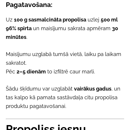
Pagatavošana:
Uz
100 g sasmalcināta propolisa
uzlej
500 ml
96% spirta
un maisījumu sakrata apmēram
30
minūtes
.
Maisījumu uzglabā tumšā vietā, laiku pa laikam
sakratot.
Pēc
2–5 dienām
to izfiltrē caur marli.
Šādu šķīdumu var uzglabāt
vairākus gadus
, un
tas kalpo kā pamata sastāvdaļa citu propolisa
produktu pagatavošanai.
Propoliss iesnu