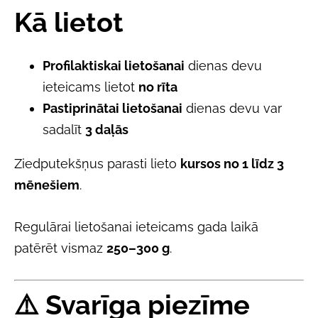
Kā lietot
Profilaktiskai lietošanai
dienas devu
ieteicams lietot
no rīta
Pastiprinātai lietošanai
dienas devu var
sadalīt
3 daļās
Ziedputekšņus parasti lieto
kursos no 1 līdz 3
mēnešiem
.
Regulārai lietošanai ieteicams gada laikā
patērēt vismaz
250–300 g
.
⚠️
Svarīga piezīme