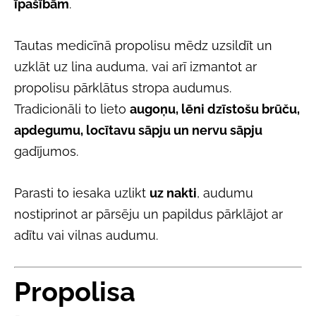
īpašībām
.
Tautas medicīnā propolisu mēdz uzsildīt un
uzklāt uz lina auduma, vai arī izmantot ar
propolisu pārklātus stropa audumus.
Tradicionāli to lieto
augoņu, lēni dzīstošu brūču,
apdegumu, locītavu sāpju un nervu sāpju
gadījumos.
Parasti to iesaka uzlikt
uz nakti
, audumu
nostiprinot ar pārsēju un papildus pārklājot ar
adītu vai vilnas audumu.
Propolisa