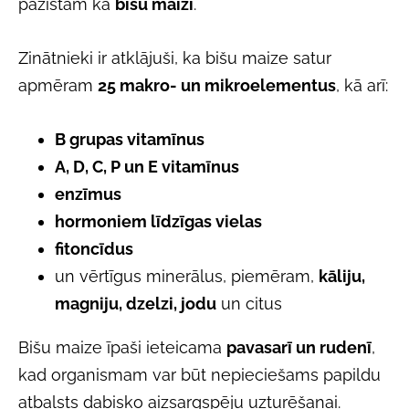
pazīstam kā
bišu maizi
.
Zinātnieki ir atklājuši, ka bišu maize satur
apmēram
25 makro- un mikroelementus
, kā arī:
B grupas vitamīnus
A, D, C, P un E vitamīnus
enzīmus
hormoniem līdzīgas vielas
fitoncīdus
un vērtīgus minerālus, piemēram,
kāliju,
magniju, dzelzi, jodu
un citus
Bišu maize īpaši ieteicama
pavasarī un rudenī
,
kad organismam var būt nepieciešams papildu
atbalsts dabisko aizsargspēju uzturēšanai.