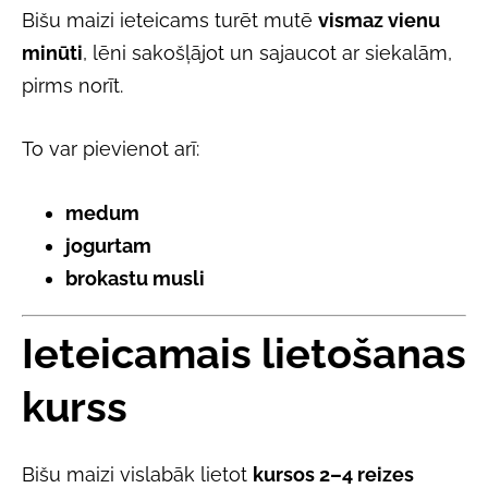
Bišu maizi ieteicams turēt mutē
vismaz vienu
minūti
, lēni sakošļājot un sajaucot ar siekalām,
pirms norīt.
To var pievienot arī:
medum
jogurtam
brokastu musli
Ieteicamais lietošanas
kurss
Bišu maizi vislabāk lietot
kursos 2–4 reizes