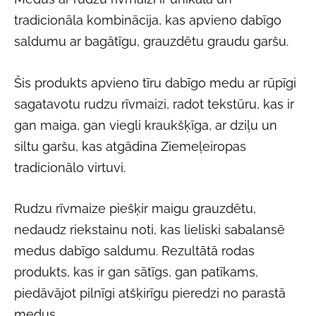
tradicionāla kombinācija, kas apvieno dabīgo
saldumu ar bagātīgu, grauzdētu graudu garšu.
Šis produkts apvieno tīru dabīgo medu ar rūpīgi
sagatavotu rudzu rīvmaizi, radot tekstūru, kas ir
gan maiga, gan viegli kraukšķīga, ar dziļu un
siltu garšu, kas atgādina Ziemeļeiropas
tradicionālo virtuvi.
Rudzu rīvmaize piešķir maigu grauzdētu,
nedaudz riekstainu noti, kas lieliski sabalansē
medus dabīgo saldumu. Rezultātā rodas
produkts, kas ir gan sātīgs, gan patīkams,
piedāvājot pilnīgi atšķirīgu pieredzi no parastā
medus.