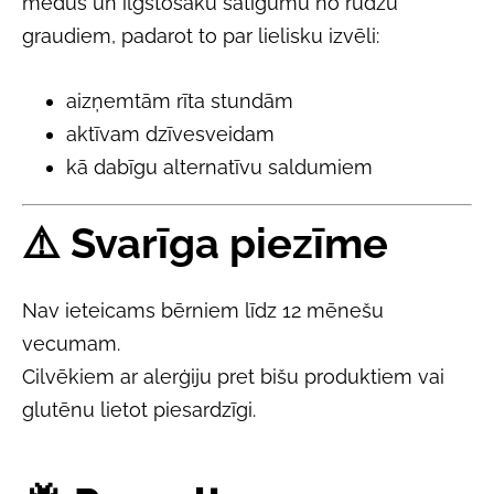
medus un ilgstošāku sātīgumu no rudzu
graudiem, padarot to par lielisku izvēli:
aizņemtām rīta stundām
aktīvam dzīvesveidam
kā dabīgu alternatīvu saldumiem
⚠️
Svarīga piezīme
Nav ieteicams bērniem līdz 12 mēnešu
vecumam.
Cilvēkiem ar alerģiju pret bišu produktiem vai
glutēnu lietot piesardzīgi.