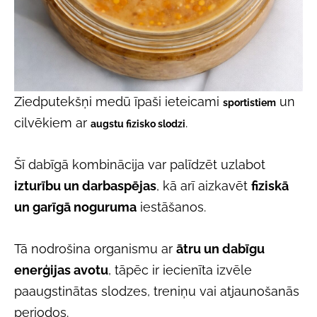
Ziedputekšņi medū īpaši ieteicami
un
sportistiem
cilvēkiem ar
.
augstu fizisko slodzi
Šī dabīgā kombinācija var palīdzēt uzlabot
izturību un darbaspējas
, kā arī aizkavēt
fiziskā
un garīgā noguruma
iestāšanos.
Tā nodrošina organismu ar
ātru un dabīgu
enerģijas avotu
, tāpēc ir iecienīta izvēle
paaugstinātas slodzes, treniņu vai atjaunošanās
periodos.