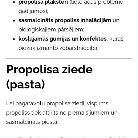
propolisa plāksteri
(lieto ādas problēmu
gadījumos);
sasmalcināts propoliss inhalācijām
un
bioloģiskajiem pārsējiem;
košļājamās gumijas un konfektes
, kuras
biežāk izmanto zobārstniecībā.
Propolisa ziede
(pasta)
Lai pagatavotu propolisa ziedi, vispirms
propoliss tiek attīrīts no piemaisījumiem un
sasmalcināts piestā.