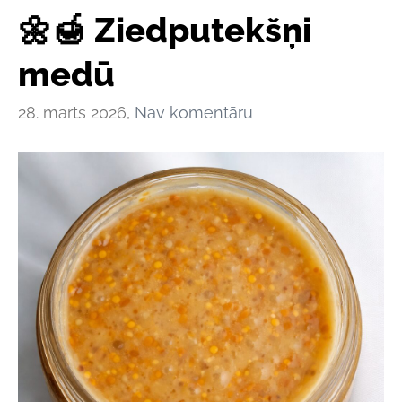
🌼🍯 Ziedputekšņi
medū
28. marts 2026,
Nav komentāru