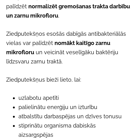
palīdzēt
normalizēt gremošanas trakta darbību
un zarnu mikrofloru
.
Ziedputekšņos esošās dabīgās antibakteriālās
vielas var palīdzēt
nomākt kaitīgo zarnu
mikrofloru
un veicināt veselīgāku baktēriju
līdzsvaru zarnu traktā.
Ziedputekšņus bieži lieto, lai:
uzlabotu apetīti
palielinātu enerģiju un izturību
atbalstītu darbaspējas un dzīves tonusu
stiprinātu organisma dabiskās
aizsargspējas