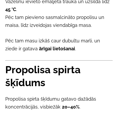
Vazelīnu ievieto emaljētā traukā un uzsilda līdz
45 °C
.
Pēc tam pievieno sasmalcināto propolisu un
maisa, līdz izveidojas viendabīga masa.
Pēc tam masu izkāš caur dubultu marli, un
ziede ir gatava
ārīgai lietošanai
.
Propolisa spirta
šķīdums
Propolisa spirta šķīdumu gatavo dažādās
koncentrācijās, visbiežāk
20–40%
.