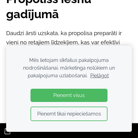
gadījumā
Daudzi ārsti uzskata, ka propolisa preparāti ir
vieni no retajiem līdzekļiem, kas var efektīvi
palīdzēt
iesnu ārstēšanā
, jo šī problēma bieži ir
Mēs lietojam sīkfailus pakalpojuma
grūti ārstējama.
nodrošināšanai, mārketinga nolūkiem un
pakalpojuma uzlabošanai.
Pielāgot
Tiklīdz parādās pirmās iesnu pazīmes, deguna
ejas ieteicams ieziest
2–3 reizes dienā
ar
20%
Pieņemt visus
propolisa eļļu vai ziedi
.
Pieņemt tikai nepieciešamos
Iesnas var pāriet dažu dienu laikā.
Tomēr, ja propolisu sāk lietot jau pēc tam, kad
iesnas ir stipri attīstījušās, efekts parasti ir