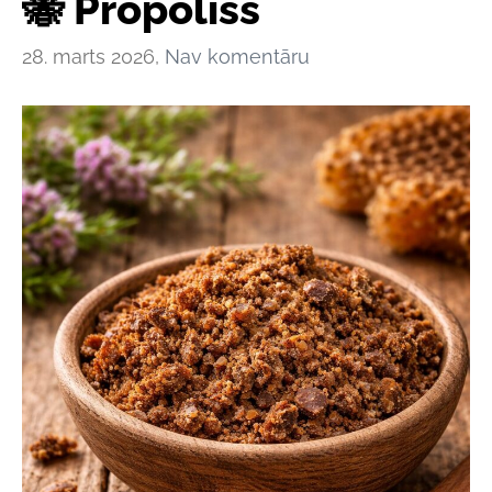
🐝 Propoliss
28. marts 2026,
Nav komentāru