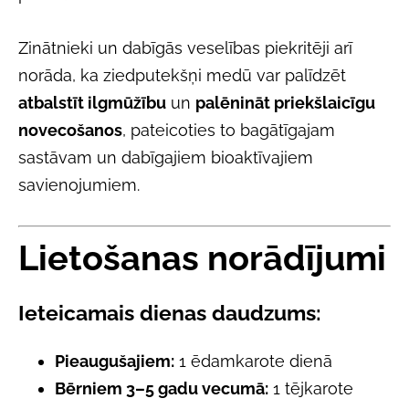
Zinātnieki un dabīgās veselības piekritēji arī
norāda, ka ziedputekšņi medū var palīdzēt
atbalstīt ilgmūžību
un
palēnināt priekšlaicīgu
novecošanos
, pateicoties to bagātīgajam
sastāvam un dabīgajiem bioaktīvajiem
savienojumiem.
Lietošanas norādījumi
Ieteicamais dienas daudzums:
Pieaugušajiem:
1 ēdamkarote dienā
Bērniem 3–5 gadu vecumā:
1 tējkarote