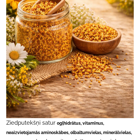
Ziedputekšņi satur
ogļhidrātus, vitamīnus,
neaizvietojamās aminoskābes, olbaltumvielas, minerālvielas,