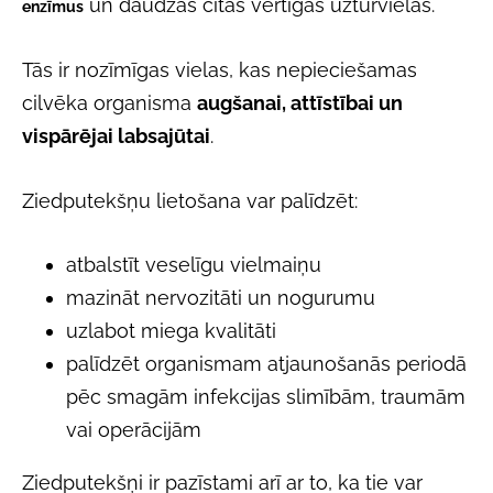
un daudzas citas vērtīgas uzturvielas.
enzīmus
Tās ir nozīmīgas vielas, kas nepieciešamas
cilvēka organisma
augšanai, attīstībai un
vispārējai labsajūtai
.
Ziedputekšņu lietošana var palīdzēt:
atbalstīt veselīgu vielmaiņu
mazināt nervozitāti un nogurumu
uzlabot miega kvalitāti
palīdzēt organismam atjaunošanās periodā
pēc smagām infekcijas slimībām, traumām
vai operācijām
Ziedputekšņi ir pazīstami arī ar to, ka tie var