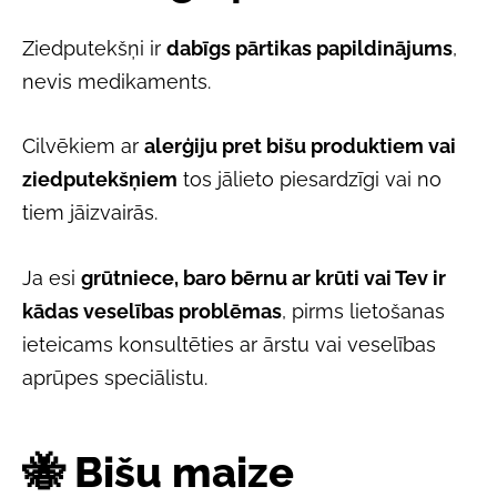
Ziedputekšņi ir
dabīgs pārtikas papildinājums
,
nevis medikaments.
Cilvēkiem ar
alerģiju pret bišu produktiem vai
ziedputekšņiem
tos jālieto piesardzīgi vai no
tiem jāizvairās.
Ja esi
grūtniece, baro bērnu ar krūti vai Tev ir
kādas veselības problēmas
, pirms lietošanas
ieteicams konsultēties ar ārstu vai veselības
aprūpes speciālistu.
🐝 Bišu maize