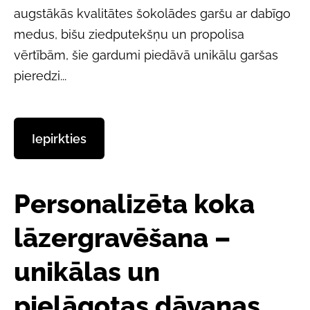
augstākās kvalitātes šokolādes garšu ar dabīgo
medus, bišu ziedputekšņu un propolisa
vērtībām, šie gardumi piedāvā unikālu garšas
pieredzi...
​Iepirkties​
Personalizēta koka
lāzergravēšana –
unikālas un
pielāgotas dāvanas