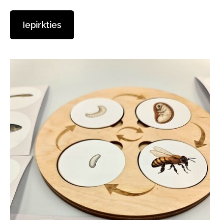
​Iepirkties​