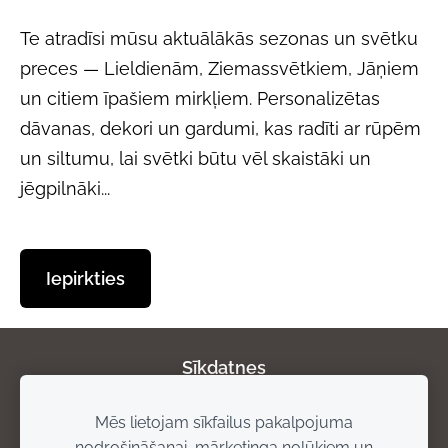
Te atradīsi mūsu aktuālākās sezonas un svētku
preces — Lieldienām, Ziemassvētkiem, Jāņiem
un citiem īpašiem mirkļiem. Personalizētas
dāvanas, dekori un gardumi, kas radīti ar rūpēm
un siltumu, lai svētki būtu vēl skaistāki un
jēgpilnāki...
​Iepirkties​
Sīkdatnes
Mēs lietojam sīkfailus pakalpojuma
Par mums
Privātuma politika
Atgriešanas
nodrošināšanai, mārketinga nolūkiem un