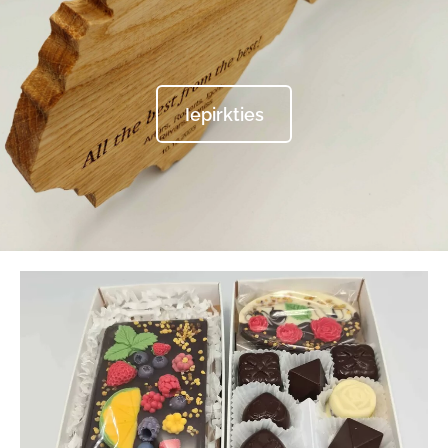
​Iepirkties​