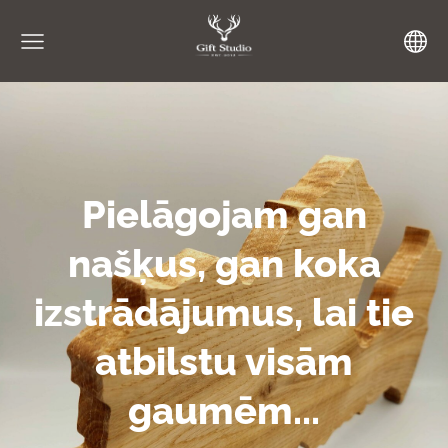
Pielāgojam gan
našķus, gan koka
izstrādājumus, lai tie
atbilstu visām
gaumēm...