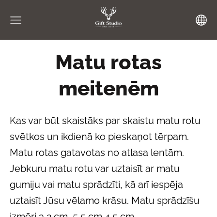
Matu rotas
meitenēm
Kas var būt skaistāks par skaistu matu rotu
svētkos un ikdienā ko pieskaņot tērpam.
Matu rotas gatavotas no atlasa lentām.
Jebkuru matu rotu var uztaisīt ar matu
gumiju vai matu sprādzīti, kā arī iespēja
uztaisīt Jūsu vēlamo krāsu. Matu sprādzīšu
izmēri 3,2 cm 5,5 cm 4,5 cm.