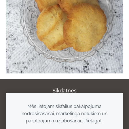
Sīkdatnes
Mēs lietojam sīkfailus pakalpojuma
Par mums
Privātuma politika
Atgriešanas
nodrošināšanai, mārketinga nolūkiem un
noteikumi
Piegādes noteikumi
Rekvizīti
pakalpojuma uzlabošanai.
Pielāgot