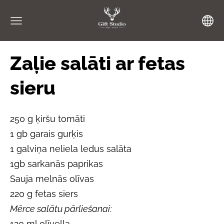
Zaļie salāti ar fetas
sieru
250 g ķiršu tomāti
1 gb garais gurķis
1 galviņa neliela ledus salāta
1gb sarkanās paprikas
Sauja melnās olīvas
220 g fetas siers
Mērce salātu pārliešanai:
120 ml olīveļļa