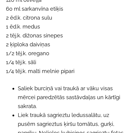
60 ml sarkanvīna etiķis
2 ēd.k. citrona sulu
1 ēd.k. medus
2 tēj.k. dižonas sinepes
2 ķiploka daiviņas
1/2 tēj.k. oregano
1/4 tēj.k. sāli
1/4 tēj.k. malti melnie pipari
Saliek burciņā vai traukā ar vāku visas
mērcei paredzētās sastāvdaļas un kārtīgi
sakrata.
Liek traukā sagrieztu ledussalātu, uz
pusēm sagrieztus ķiršu tomātus, gurķi,
papriku. Nelielos kubiciņos sagrieztu fetas