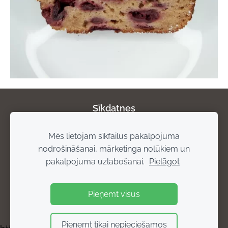
Sīkdatnes
Mēs lietojam sīkfailus pakalpojuma
Par mums
Privātuma politika
Atgriešanas
nodrošināšanai, mārketinga nolūkiem un
noteikumi
Piegādes noteikumi
Rekvizīti
pakalpojuma uzlabošanai.
Pielāgot
Pieņemt visus
Pieņemt tikai nepieciešamos