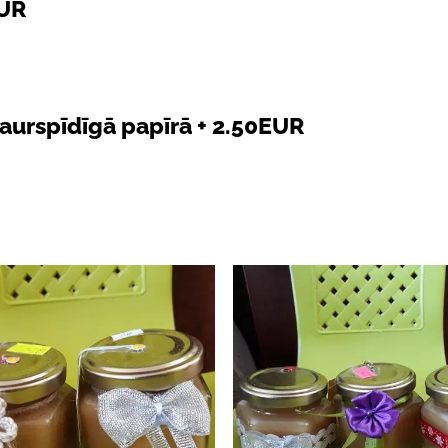
EUR
 caurspīdīgā papīrā + 2.50EUR