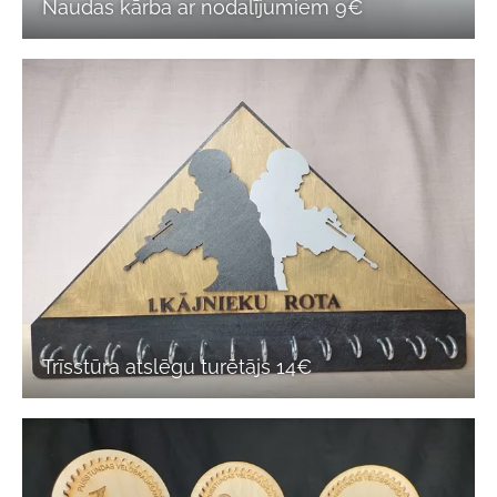
Naudas kārba ar nodalījumiem 9€
Trīsstūra atslēgu turētājs 14€