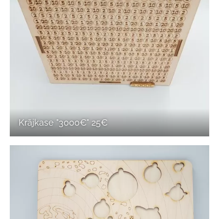
Krājkase "3000€" 25€