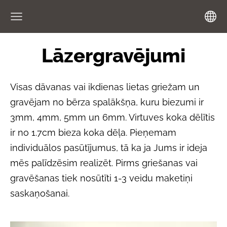
Lāzergravējumi
Visas dāvanas vai ikdienas lietas griežam un
gravējam no bērza spalākšņa, kuru biezumi ir
3mm, 4mm, 5mm un 6mm. Virtuves koka dēlītis
ir no 1.7cm bieza koka dēļa. Pieņemam
individuālos pasūtījumus, tā ka ja Jums ir ideja
mēs palīdzēsim realizēt. Pirms griešanas vai
gravēšanas tiek nosūtīti 1-3 veidu maketiņi
saskaņošanai.