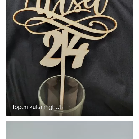
Toperi kūkām 3EUR