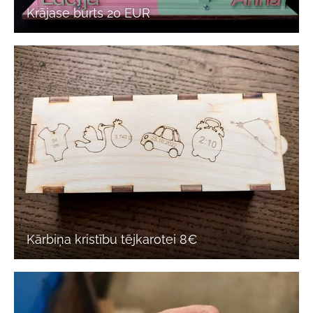
Krājase burts 20 EUR
Kārbiņa kristību tējkarotei 8€