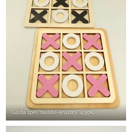
Galda spēl "Nullīte-krustiņi" 4.50€