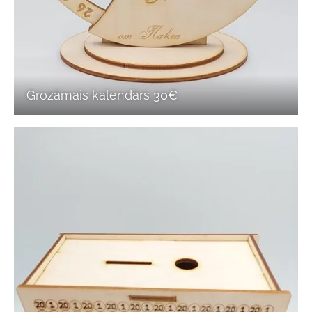
Grozāmais kalendārs 30€