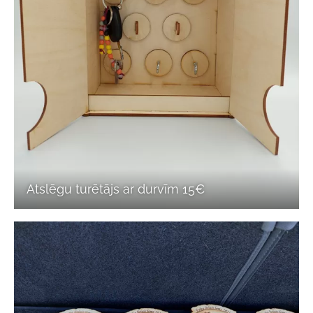
Atslēgu turētājs ar durvīm 15€