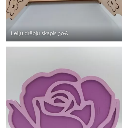
Leļļu drēbju skapis 30€