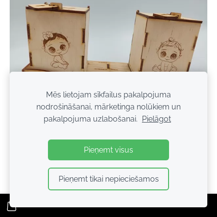
Mēs lietojam sīkfailus pakalpojuma
Krājkase "Svari" 15EUR
nodrošināšanai, mārketinga nolūkiem un
pakalpojuma uzlabošanai.
Pielāgot
Pieņemt visus
Pieņemt tikai nepieciešamos