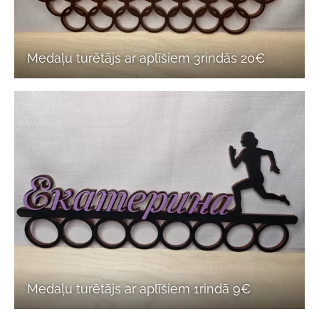
Medaļu turētājs ar aplīšiem 3rindās 20€
Medaļu turētājs ar aplīšiem 1rindā 9€