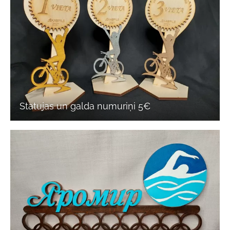
Statujas un galda numuriņi 5€