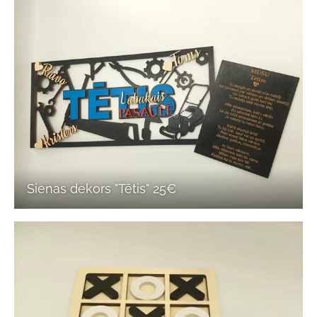
Sienas dekors "Tētis" 25€