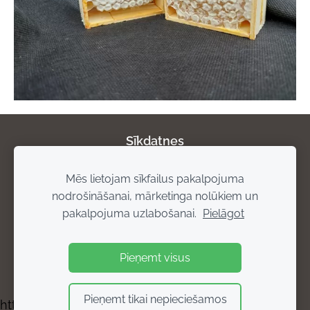
Sīkdatnes
Mēs lietojam sīkfailus pakalpojuma
Par mums
Privātuma politika
Atgriešanas
nodrošināšanai, mārketinga nolūkiem un
noteikumi
Piegādes noteikumi
Rekvizīti
pakalpojuma uzlabošanai.
Pielāgot
Pieņemt visus
Pieņemt tikai nepieciešamos
https://bisuprodukti.mozello.lv/kontakti/