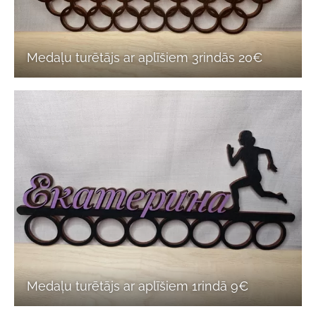
Medaļu turētājs ar aplīšiem 3rindās 20€
Medaļu turētājs ar aplīšiem 1rindā 9€