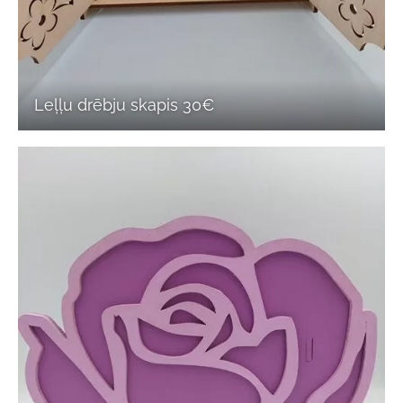
Leļļu drēbju skapis 30€