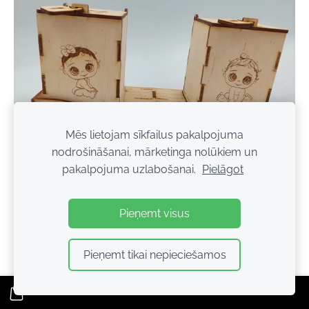
Mēs lietojam sīkfailus pakalpojuma
Krājkase "Svari" 15EUR
nodrošināšanai, mārketinga nolūkiem un
pakalpojuma uzlabošanai.
Pielāgot
Pieņemt visus
Pieņemt tikai nepieciešamos