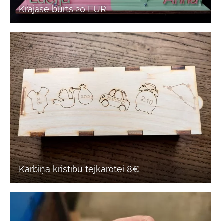
Krājase burts 20 EUR
Kārbiņa kristību tējkarotei 8€