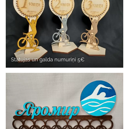
Statujas un galda numuriņi 5€