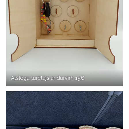
Atslēgu turētājs ar durvīm 15€