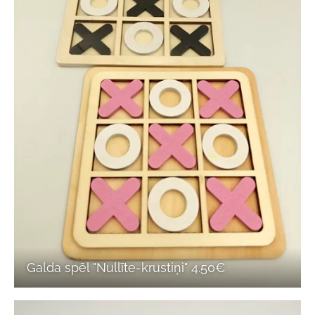
Galda spēl "Nullīte-krustiņi" 4.50€