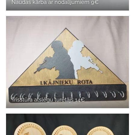
Naudas kārba ar nodalījumiem 9€
Trīsstūra atslēgu turētājs 14€