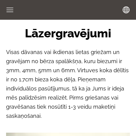
Lāzergravējumi
Visas dāvanas vai ikdienas lietas griežam un
gravējam no bērza spalākšņa, kuru biezumi ir
3mm, 4mm, 5mm un 6mm. Virtuves koka dēlītis
ir no 1.7cm bieza koka dēļa. Pieņemam
individuālos pasūtījumus, tā ka ja Jums ir ideja
mēs palīdzēsim realizēt. Pirms griešanas vai
gravēšanas tiek nosūtīti 1-3 veidu maketiņi
saskaņošanai.