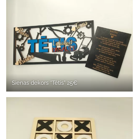
Sienas dekors "Tētis" 25€