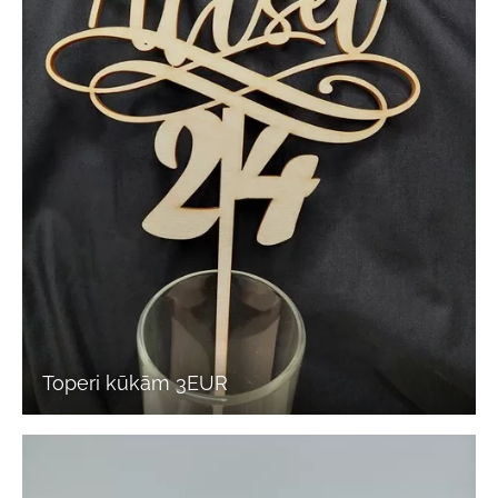
Toperi kūkām 3EUR