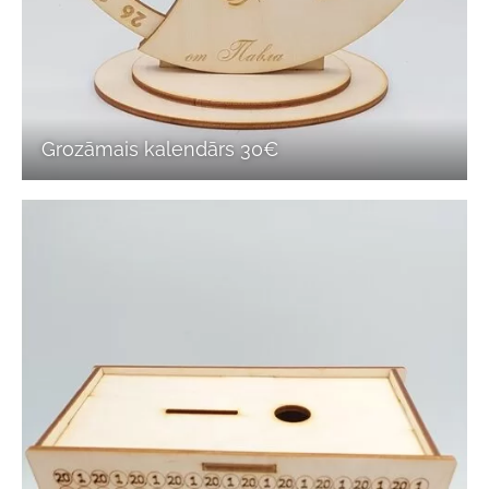
Grozāmais kalendārs 30€