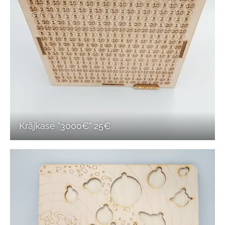
Krājkase "3000€" 25€