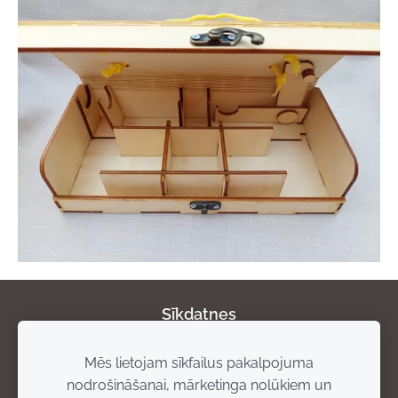
Sīkdatnes
Mēs lietojam sīkfailus pakalpojuma
Par mums
Privātuma politika
Atgriešanas
nodrošināšanai, mārketinga nolūkiem un
noteikumi
Piegādes noteikumi
Rekvizīti