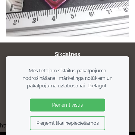
Sīkdatnes
Mēs lietojam sīkfailus pakalpojuma
Par mums
Privātuma politika
Atgriešanas
nodrošināšanai, mārketinga nolūkiem un
noteikumi
Piegādes noteikumi
Rekvizīti
pakalpojuma uzlabošanai.
Pielāgot
Pieņemt visus
Pieņemt tikai nepieciešamos
https://bisuprodukti.mozello.lv/kontakti/