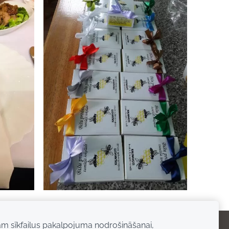
am sīkfailus pakalpojuma nodrošināšanai,