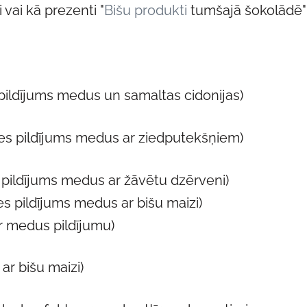
 vai kā prezenti "
Bišu produkti
tumšajā šokolādē"
ildījums medus un samaltas cidonijas)
es pildījums medus ar ziedputekšņiem)
ildījums medus ar žāvētu dzērveni)
 pildījums medus ar bišu maizi)
 medus pildījumu)
ar bišu maizi)