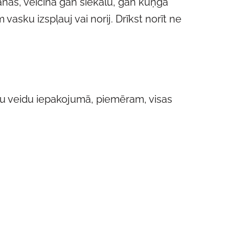
nas, veicina gan siekalu, gan kuņģa
asku izspļauj vai norij. Drīkst norīt ne
kšu veidu iepakojumā, piemēram, visas