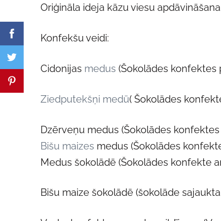
Oriģināla ideja kāzu viesu apdāvināšanai
Konfekšu veidi:
Cidonijas
medus
(Šokolādes konfektes p
Ziedputekšņi medū
( Šokolādes konfekt
Dzērveņu medus (Šokolādes konfektes p
Bišu maizes
medus (Šokolādes konfektes
Medus šokolādē (Šokolādes konfekte ar
Bišu maize šokolādē (šokolāde sajaukta 