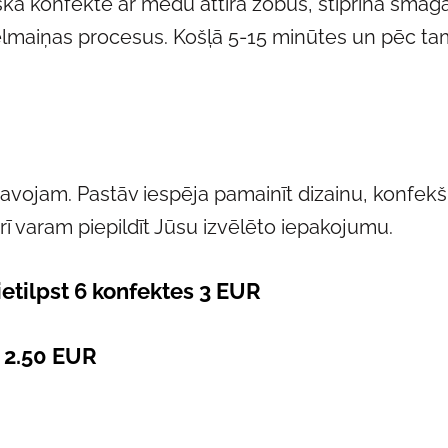
ka konfekte ar medu attīra zobus, stiprina smaga
elmaiņas procesus. Košļā 5-15 minūtes un pēc tam v
gatavojam. Pastāv iespēja pamainīt dizainu, konfe
rī varam piepildīt Jūsu izvēlēto iepakojumu.
ietilpst 6 konfektes 3 EUR
- 2.50 EUR