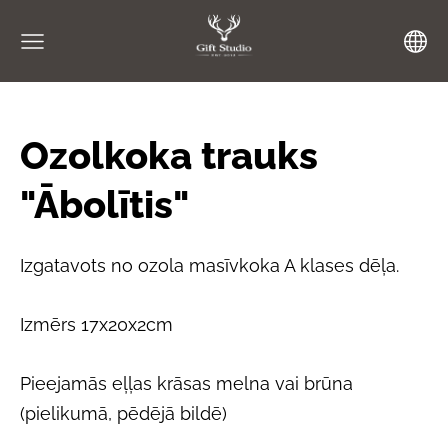
Ozolkoka trauks
"Ābolītis"
Izgatavots no ozola masīvkoka A klases dēļa.
Izmērs 17x20x2cm
Pieejamās eļļas krāsas melna vai brūna
(pielikumā, pēdējā bildē)