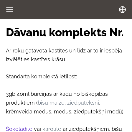
Dāvanu komplekts Nr.
Ar roku gatavota kastītes un līdz ar to ir iespēja
izvēlēties kastītes krāsu.
Standarta komplektā ietilpst:
3gb 40ml burciņas ar kādu no biškopības
produktiem (
bišu maize
,
ziedputekšņi
,
krēmveida medus, medus, ziedputekšņi medū)
Šokolādīte
vai
karotīte
ar ziedputekšņiem, bišu