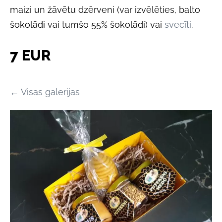
maizi un žāvētu dzērveni (var izvēlēties, balto
šokolādi vai tumšo 55% šokolādi) vai
svecīti
.
7 EUR
Visas galerijas