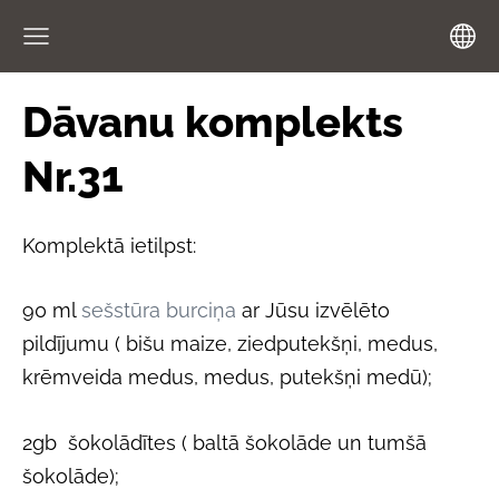
Dāvanu komplekts
Nr.31
Komplektā ietilpst:
90 ml
sešstūra burciņa
ar Jūsu izvēlēto
pildījumu ( bišu maize, ziedputekšņi, medus,
krēmveida medus, medus, putekšņi medū);
2gb šokolādītes ( baltā šokolāde un tumšā
šokolāde);