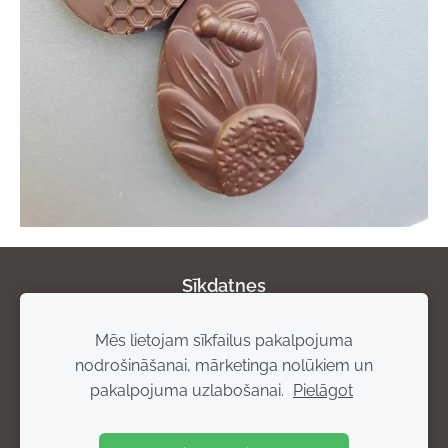
Sīkdatnes
Mēs lietojam sīkfailus pakalpojuma
Par mums
Privātuma politika
Atgriešanas
nodrošināšanai, mārketinga nolūkiem un
noteikumi
Piegādes noteikumi
Rekvizīti
pakalpojuma uzlabošanai.
Pielāgot