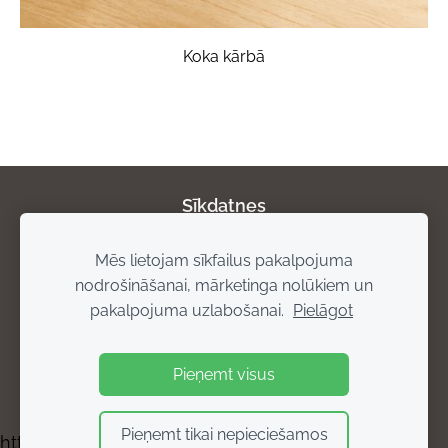
Koka kārbā
Sīkdatnes
Mēs lietojam sīkfailus pakalpojuma
Par mums
Privātuma politika
Atgriešanas
nodrošināšanai, mārketinga nolūkiem un
noteikumi
Piegādes noteikumi
Rekvizīti
pakalpojuma uzlabošanai.
Pielāgot
Pieņemt visus
Pieņemt tikai nepieciešamos
https://bisuprodukti.mozello.lv/kontakti/