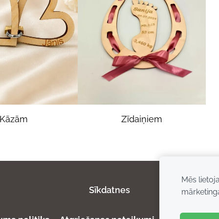
Zīdaiņiem
Kāzām
Mēs lietoj
Sīkdatnes
mārketing