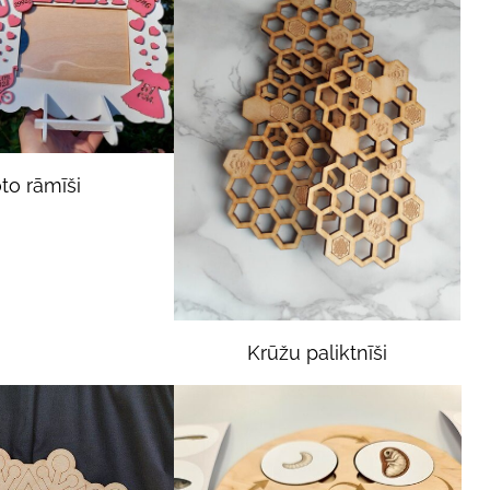
to rāmīši
Krūžu paliktnīši