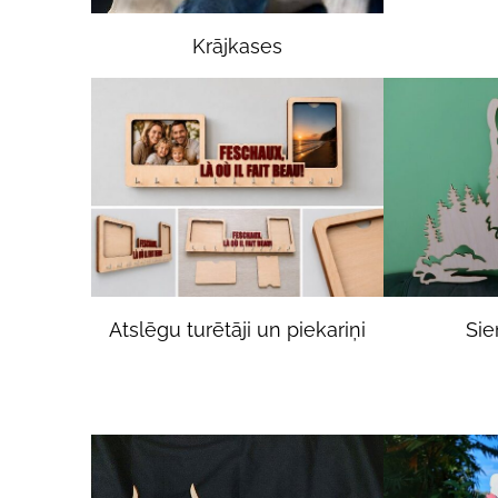
Krājkases
Atslēgu turētāji un piekariņi
Sie