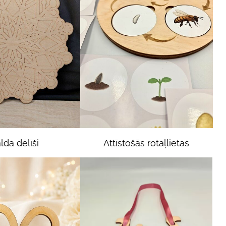
lda dēlīši
Attīstošās rotaļlietas