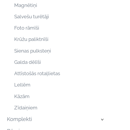
Magnētiņi
Salvešu turētāji
Foto rāmīši
Krūžu paliktnīši
Sienas pulksteņi
Galda dēlīši
Attīstošās rotaļlietas
Lellēm
Kāzām
Zīdaiņiem
Komplekti
›