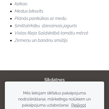
Kakao
Medus biksvīts
Plānās pankūkas ar medu
Smiltsērkšķu dzeramais jogurts
Vistas fileja Saldskābā tomātu mērcē
Zemeņu un banānu smūtījs
Sīkdatnes
Mēs lietojam sīkfailus pakalpojuma
Par mums
Privātuma politika
Atgriešanas
nodrošināšanai, mārketinga nolūkiem un
noteikumi
Piegādes noteikumi
Rekvizīti
pakalpojuma uzlabošanai.
Pielāgot