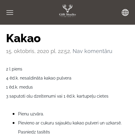
Kakao
15. oktobris, 2020 pl. 22:52,
Nav komentāru
2 l piens
4 ēd.k. nesaldināta kakao pulvera
1 ēd.k. medus
3 saputoti olu dzeltenumi vai 1 ēd.k. kartupeļu cietes
Pienu uzvāra.
Pievieno ar cukuru sajauktu kakao pulveri un uzkarsē.
Pasniedz tasītēs