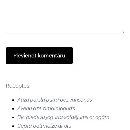
Receptes
Auzu pārslu putra bez vārīšanas
Aveņu dzeramais jogurts
Bezpiedevu jogurta saldējums ar ogām
Cepta baltmaize ar olu