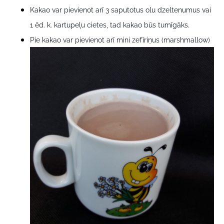
Kakao var pievienot arī 3 saputotus olu dzeltenumus vai
1 ēd. k. kartupeļu cietes, tad kakao būs tumīgāks.
Pie kakao var pievienot arī mini zefīriņus (marshmallow)