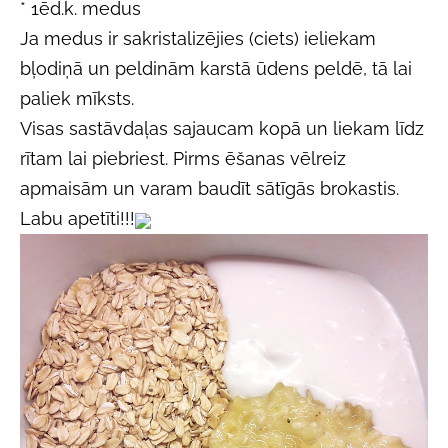
* 1ēd.k. medus
Ja medus ir sakristalizējies (ciets) ieliekam 
bļodiņā un peldinām karstā ūdens peldē, tā lai 
paliek mīksts. 
Visas sastāvdaļas sajaucam kopā un liekam līdz 
rītam lai piebriest. Pirms ēšanas vēlreiz 
apmaisām un varam baudīt sātīgās brokastis.
Labu apetīti!!!