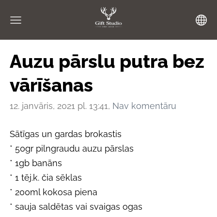
Auzu pārslu putra bez
vārīšanas
12. janvāris, 2021 pl. 13:41,
Nav komentāru
Sātīgas un gardas brokastis
* 50gr pilngraudu auzu pārslas
* 1gb banāns
* 1 tēj.k. čia sēklas
* 200ml kokosa piena
* sauja saldētas vai svaigas ogas