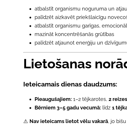
atbalstīt organismu noguruma un atja
palīdzēt aizkavēt priekšlaicīgu novec
atbalstīt organismu garīgas, emocionāl
mazināt koncentrēšanās grūtības
palīdzēt atjaunot enerģiju un dzīvīgu
Lietošanas norā
Ieteicamais dienas daudzums:
Pieaugušajiem:
1–2 tējkarotes,
2 reize
Bērniem 3–5 gadu vecumā:
līdz
1 tējk
⚠️
Nav ieteicams lietot vēlu vakarā
, jo biš