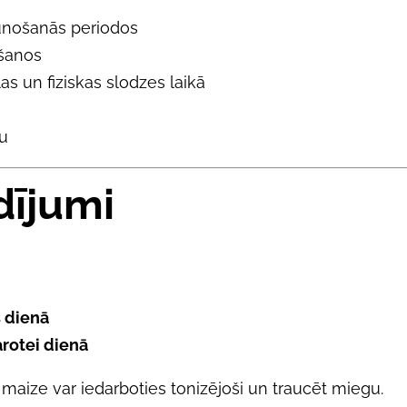
unošanās periodos
ošanos
as un fiziskas slodzes laikā
mu
dījumi
s dienā
arotei dienā
u maize var iedarboties tonizējoši un traucēt miegu.