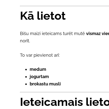
Kā lietot
Bišu maizi ieteicams turēt mutē
vismaz vie
norīt.
To var pievienot arī:
medum
jogurtam
brokastu musli
Ieteicamais liet