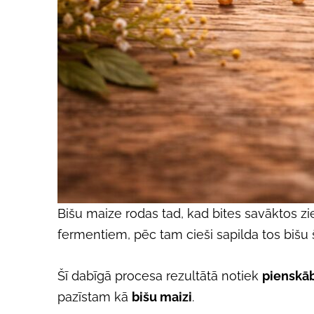
Bišu maize rodas tad, kad bites savāktos 
fermentiem, pēc tam cieši sapilda tos bišu 
Šī dabīgā procesa rezultātā notiek
pienskā
pazīstam kā
bišu maizi
.