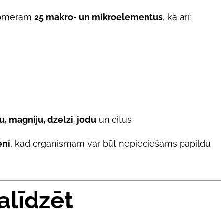
r apmēram
25 makro- un mikroelementus
, kā arī:
ju, magniju, dzelzi, jodu
un citus
enī
, kad organismam var būt nepieciešams papildu
alīdzēt