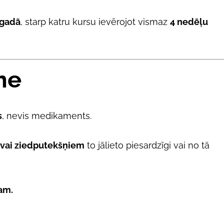
 gadā
, starp katru kursu ievērojot vismaz
4 nedēļu
me
s
, nevis medikaments.
m vai ziedputekšņiem
to jālieto piesardzīgi vai no tā
am.