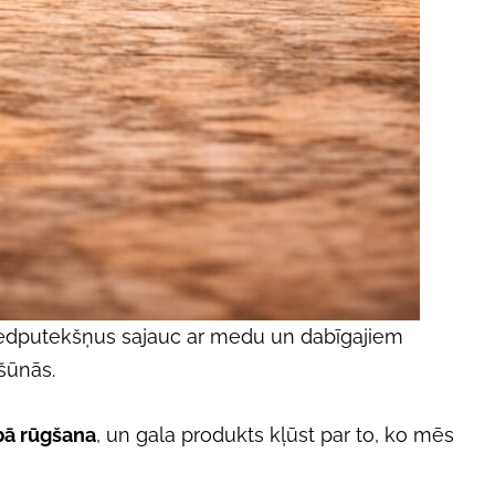
ziedputekšņus sajauc ar medu un dabīgajiem
šūnās.
bā rūgšana
, un gala produkts kļūst par to, ko mēs