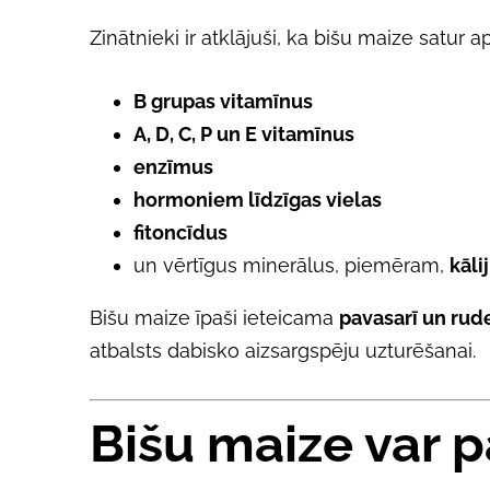
Zinātnieki ir atklājuši, ka bišu maize satu
B grupas vitamīnus
A, D, C, P un E vitamīnus
enzīmus
hormoniem līdzīgas vielas
fitoncīdus
un vērtīgus minerālus, piemēram,
kāli
Bišu maize īpaši ieteicama
pavasarī un rud
atbalsts dabisko aizsargspēju uzturēšanai.
Bišu maize var p