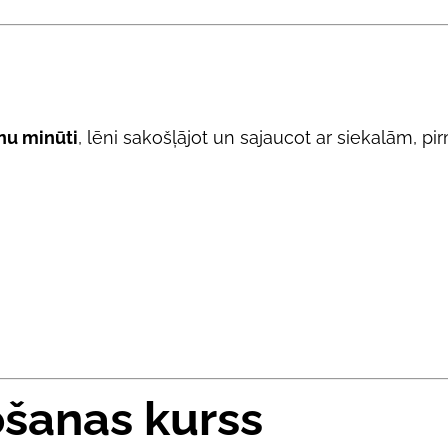
nu minūti
, lēni sakošļājot un sajaucot ar siekalām, pi
ošanas kurss