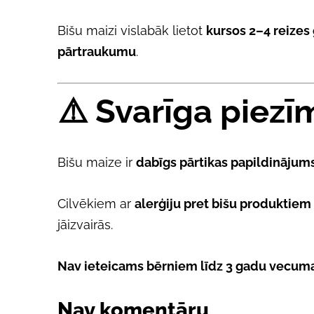
Bišu maizi vislabāk lietot
kursos 2–4 reizes
pārtraukumu
.
⚠️
Svarīga piezī
Bišu maize ir
dabīgs pārtikas papildinājum
Cilvēkiem ar
alerģiju pret bišu produktie
jāizvairās.
Nav ieteicams bērniem līdz 3 gadu vecum
Nav komentāru