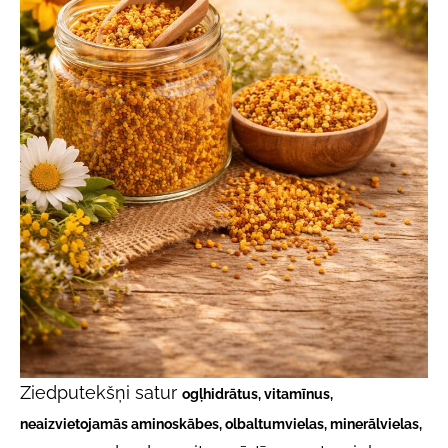
Ziedputekšņi satur
ogļhidrātus, vitamīnus,
neaizvietojamās aminoskābes, olbaltumvielas, minerālvielas,