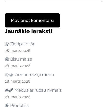
Jaunākie ieraksti
🌼 Ziedputekšņi
28. marts 2026
🐝 Bišu maize
28. marts 2026
🌼🍯 Ziedputekšņi medū
28. marts 2026
🍯🌾 Medus ar rudzu rīvmaizi
28. marts 2026
🐝 Propoliss