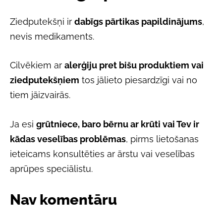
Ziedputekšņi ir
dabīgs pārtikas papildinājums
,
nevis medikaments.
Cilvēkiem ar
alerģiju pret bišu produktiem vai
ziedputekšņiem
tos jālieto piesardzīgi vai no
tiem jāizvairās.
Ja esi
grūtniece, baro bērnu ar krūti vai Tev ir
kādas veselības problēmas
, pirms lietošanas
ieteicams konsultēties ar ārstu vai veselības
aprūpes speciālistu.
Nav komentāru