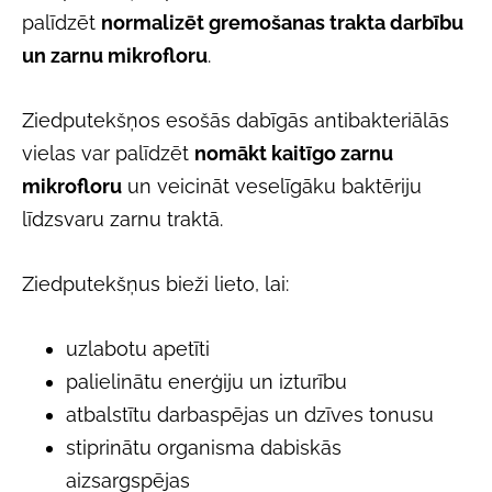
palīdzēt
normalizēt gremošanas trakta darbību
un zarnu mikrofloru
.
Ziedputekšņos esošās dabīgās antibakteriālās
vielas var palīdzēt
nomākt kaitīgo zarnu
mikrofloru
un veicināt veselīgāku baktēriju
līdzsvaru zarnu traktā.
Ziedputekšņus bieži lieto, lai:
uzlabotu apetīti
palielinātu enerģiju un izturību
atbalstītu darbaspējas un dzīves tonusu
stiprinātu organisma dabiskās
aizsargspējas