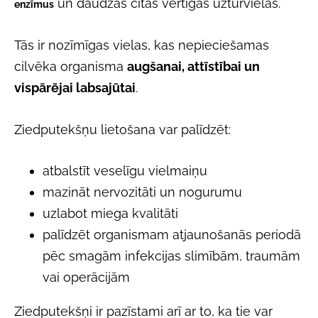
un daudzas citas vērtīgas uzturvielas.
enzīmus
Tās ir nozīmīgas vielas, kas nepieciešamas
cilvēka organisma
augšanai, attīstībai un
vispārējai labsajūtai
.
Ziedputekšņu lietošana var palīdzēt:
atbalstīt veselīgu vielmaiņu
mazināt nervozitāti un nogurumu
uzlabot miega kvalitāti
palīdzēt organismam atjaunošanās periodā
pēc smagām infekcijas slimībām, traumām
vai operācijām
Ziedputekšņi ir pazīstami arī ar to, ka tie var