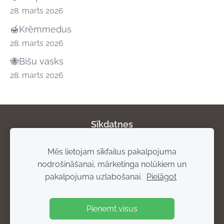
28. marts 2026
🍯Krēmmedus
28. marts 2026
🐝Bišu vasks
28. marts 2026
Sīkdatnes
Mēs lietojam sīkfailus pakalpojuma
Par mums
Privātuma politika
Atgriešanas
nodrošināšanai, mārketinga nolūkiem un
noteikumi
Piegādes noteikumi
Rekvizīti
pakalpojuma uzlabošanai.
Pielāgot
Pieņemt visus