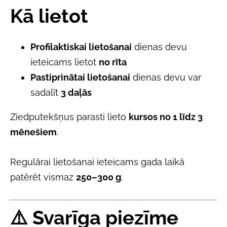
Kā lietot
Profilaktiskai lietošanai
dienas devu
ieteicams lietot
no rīta
Pastiprinātai lietošanai
dienas devu var
sadalīt
3 daļās
Ziedputekšņus parasti lieto
kursos no 1 līdz 3
mēnešiem
.
Regulārai lietošanai ieteicams gada laikā
patērēt vismaz
250–300 g
.
⚠️
Svarīga piezīme