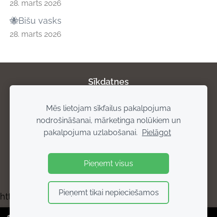
28. marts 2026
🐝Bišu vasks
28. marts 2026
Sīkdatnes
Mēs lietojam sīkfailus pakalpojuma
Par mums
Privātuma politika
Atgriešanas
nodrošināšanai, mārketinga nolūkiem un
noteikumi
Piegādes noteikumi
Rekvizīti
pakalpojuma uzlabošanai.
Pielāgot
Pieņemt visus
Pieņemt tikai nepieciešamos
https://bisuprodukti.mozello.lv/kontakti/