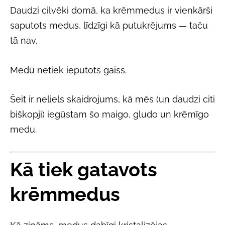
Daudzi cilvēki domā, ka krēmmedus ir vienkārši
saputots medus, līdzīgi kā putukrējums — taču
tā nav.
Medū netiek ieputots gaiss.
Šeit ir neliels skaidrojums, kā mēs (un daudzi citi
biškopji) iegūstam šo maigo, gludo un krēmīgo
medu.
Kā tiek gatavots
krēmmedus