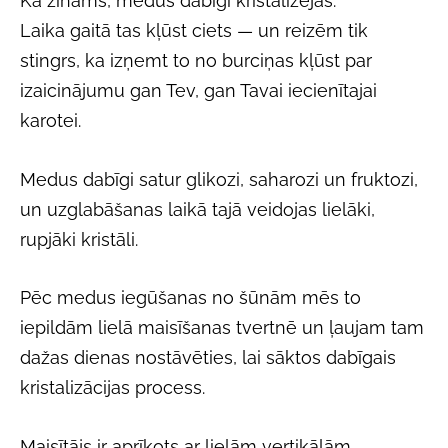
Kā zināms, medus dabīgi kristalizējas.
Laika gaitā tas kļūst ciets — un reizēm tik
stingrs, ka izņemt to no burciņas kļūst par
izaicinājumu gan Tev, gan Tavai iecienītajai
karotei.
Medus dabīgi satur glikozi, saharozi un fruktozi,
un uzglabāšanas laikā tajā veidojas lielāki,
rupjāki kristāli.
Pēc medus iegūšanas no šūnām mēs to
iepildām lielā maisīšanas tvertnē un ļaujam tam
dažas dienas nostāvēties, lai sāktos dabīgais
kristalizācijas process.
Maisītājs ir aprīkots ar lielām vertikālām