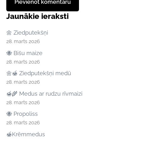
Jaunākie ieraksti
🌼 Ziedputekšņi
28. marts 2026
🐝 Bišu maize
28. marts 2026
🌼🍯 Ziedputekšņi medū
28. marts 2026
🍯🌾 Medus ar rudzu rīvmaizi
28. marts 2026
🐝 Propoliss
28. marts 2026
🍯Krēmmedus