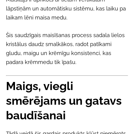
lāpstiņām un automātisku sistēmu, kas laiku pa
laikam lēni maisa medu.
Šis saudzīgais maisīšanas process sadala lielos
kristālus daudz smalkākos, radot patīkami
gludu, maigu un krēmīgu konsistenci, kas
padara krēmmedu tik īpašu.
Maigs, viegli
smērējams un gatavs
baudīšanai
Tādā veidā šis gardais produkts kļūst piemērots