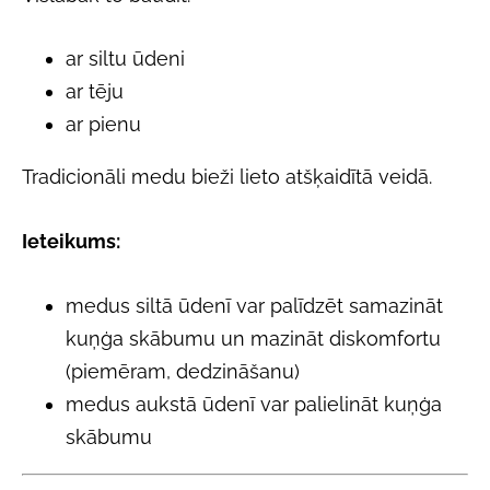
ar siltu ūdeni
ar tēju
ar pienu
Tradicionāli medu bieži lieto atšķaidītā veidā.
Ieteikums:
medus siltā ūdenī var palīdzēt samazināt
kuņģa skābumu un mazināt diskomfortu
(piemēram, dedzināšanu)
medus aukstā ūdenī var palielināt kuņģa
skābumu