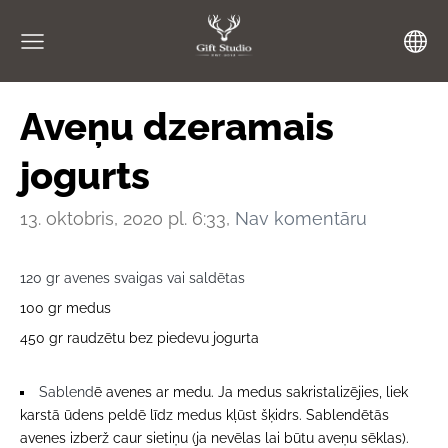
Aveņu dzeramais
jogurts
13. oktobris, 2020 pl. 6:33,
Nav komentāru
120 gr avenes svaigas vai saldētas
100 gr medus
450 gr raudzētu bez piedevu jogurta
Sablend
ē avenes ar medu. Ja medus sakristalizējies, liek
karstā ūdens peldē līdz medus kļūst šķidrs. Sablendētās
avenes izberž caur sietiņu (ja nevēlas lai būtu aveņu sēklas).