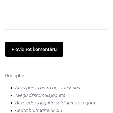
Receptes
Auzu pārslu putra bez vārīšanas
Aveņu dzeramais jogurts
Bezpiedevu jogurta saldējums ar ogām
Cepta baltmaize ar olu