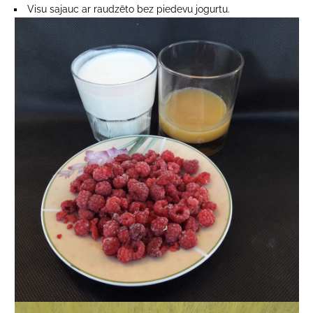
Visu sajauc ar raudzēto bez piedevu jogurtu.