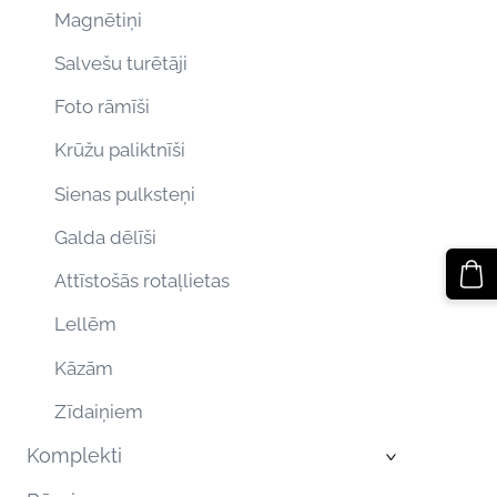
Magnētiņi
Salvešu turētāji
Foto rāmīši
Krūžu paliktnīši
Sienas pulksteņi
Galda dēlīši
Attīstošās rotaļlietas
Lellēm
Kāzām
Zīdaiņiem
Komplekti
›