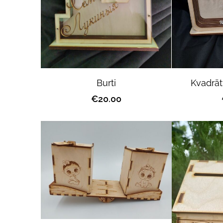
Burti
Kvadrāt
€20.00