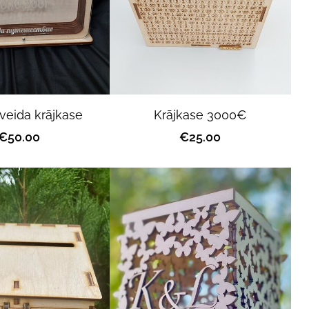
veida krājkase
Krājkase 3000€
€50.00
€25.00