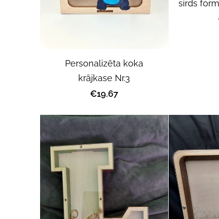
sirds form
Personalizēta koka
krājkase Nr.3
€19.67