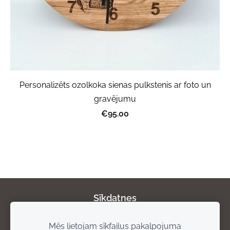
Personalizēts ozolkoka sienas pulkstenis ar foto un
gravējumu
€95.00
Sīkdatnes
Mēs lietojam sīkfailus pakalpojuma
Par mums
Privātuma politika
Atgriešanas