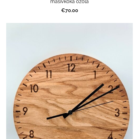
masīvkoka ozola
€70.00