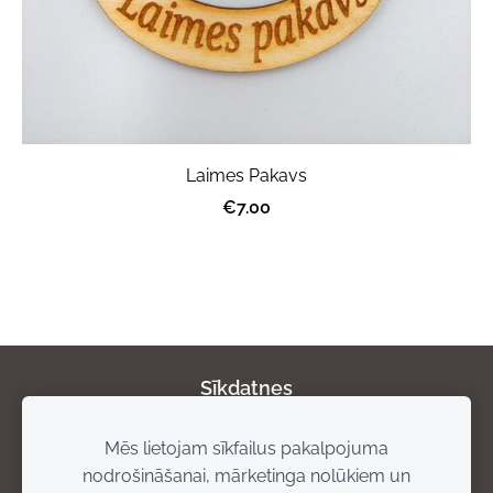
Laimes Pakavs
€7.00
Sīkdatnes
Mēs lietojam sīkfailus pakalpojuma
Par mums
Privātuma politika
Atgriešanas
nodrošināšanai, mārketinga nolūkiem un
noteikumi
Piegādes noteikumi
Rekvizīti