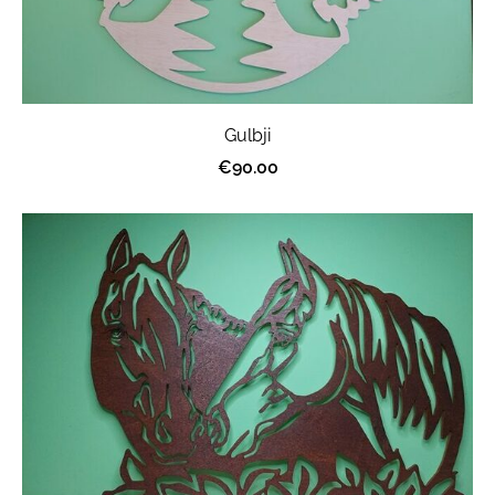
Gulbji
€90.00