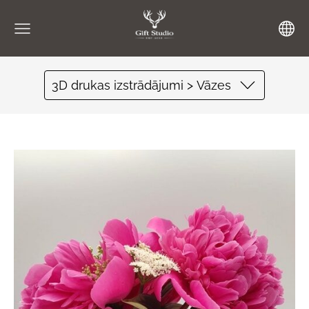
3D drukas izstrādājumi > Vāzes