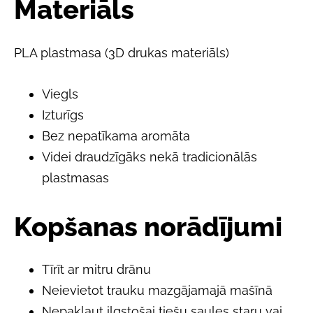
Materiāls
PLA plastmasa (3D drukas materiāls)
Viegls
Izturīgs
Bez nepatīkama aromāta
Videi draudzīgāks nekā tradicionālās
plastmasas
Kopšanas norādījumi
Tīrīt ar mitru drānu
Neievietot trauku mazgājamajā mašīnā
Nepakļaut ilgstošai tiešu saules staru vai