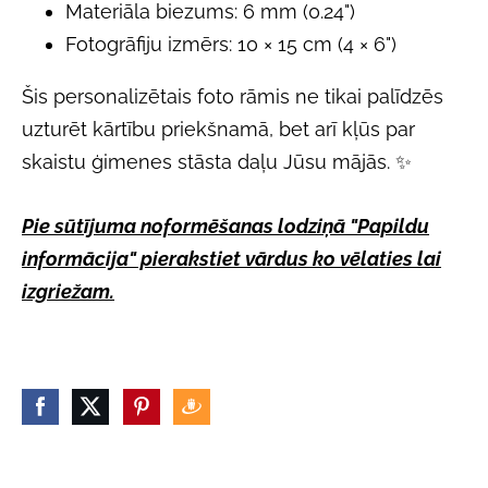
Materiāla biezums: 6 mm (0.24")
Fotogrāfiju izmērs: 10 × 15 cm (4 × 6")
Šis personalizētais foto rāmis ne tikai palīdzēs
uzturēt kārtību priekšnamā, bet arī kļūs par
skaistu ģimenes stāsta daļu Jūsu mājās. ✨
Pie sūtījuma noformēšanas lodziņā "Papildu
informācija" pierakstiet vārdus ko vēlaties lai
izgriežam.