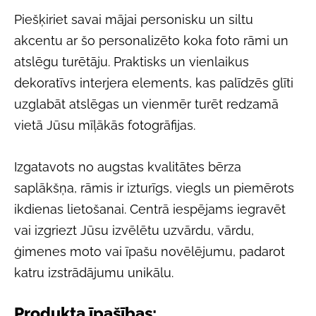
Piešķiriet savai mājai personisku un siltu
akcentu ar šo personalizēto koka foto rāmi un
atslēgu turētāju. Praktisks un vienlaikus
dekoratīvs interjera elements, kas palīdzēs glīti
uzglabāt atslēgas un vienmēr turēt redzamā
vietā Jūsu mīļākās fotogrāfijas.
Izgatavots no augstas kvalitātes bērza
saplākšņa, rāmis ir izturīgs, viegls un piemērots
ikdienas lietošanai. Centrā iespējams iegravēt
vai izgriezt Jūsu izvēlētu uzvārdu, vārdu,
ģimenes moto vai īpašu novēlējumu, padarot
katru izstrādājumu unikālu.
Produkta īpašības: