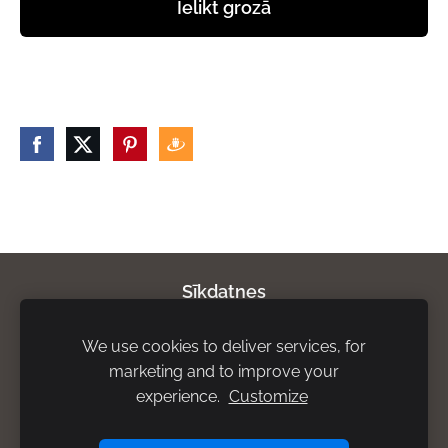
Ielikt grozā
Sīkdatnes
We use cookies to deliver services, for
Par mums
Privātuma politika
Atgriešanas
marketing and to improve your
noteikumi
Piegādes noteikumi
Rekvizīti
experience.
Customize