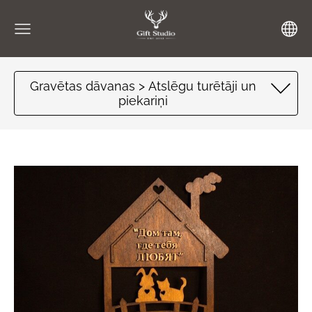
Gravētas dāvanas > Atslēgu turētāji un
piekariņi