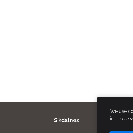
We use coo
improve y
Sīkdatnes