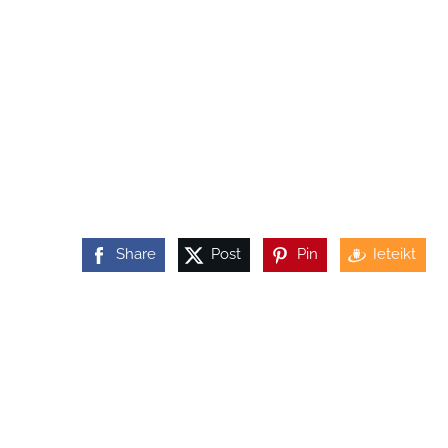
Share
Post
Pin
Ieteikt