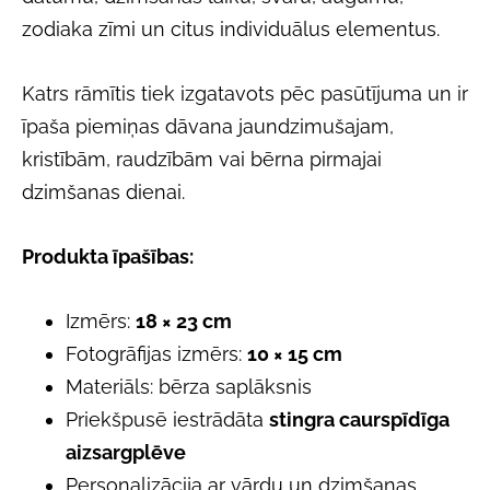
zodiaka zīmi un citus individuālus elementus.
Katrs rāmītis tiek izgatavots pēc pasūtījuma un ir
īpaša piemiņas dāvana jaundzimušajam,
kristībām, raudzībām vai bērna pirmajai
dzimšanas dienai.
Produkta īpašības:
Izmērs:
18 × 23 cm
Fotogrāfijas izmērs:
10 × 15 cm
Materiāls: bērza saplāksnis
Priekšpusē iestrādāta
stingra caurspīdīga
aizsargplēve
Personalizācija ar vārdu un dzimšanas