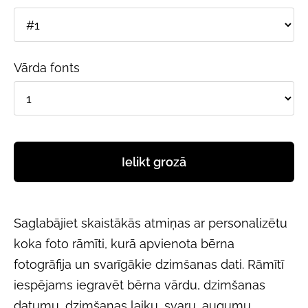
Vārda fonts
Ielikt grozā
Saglabājiet skaistākās atmiņas ar personalizētu
koka foto rāmīti, kurā apvienota bērna
fotogrāfija un svarīgākie dzimšanas dati. Rāmītī
iespējams iegravēt bērna vārdu, dzimšanas
datumu, dzimšanas laiku, svaru, augumu,