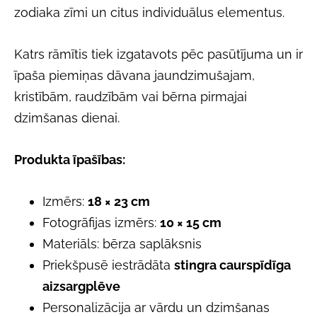
zodiaka zīmi un citus individuālus elementus.
Katrs rāmītis tiek izgatavots pēc pasūtījuma un ir
īpaša piemiņas dāvana jaundzimušajam,
kristībām, raudzībām vai bērna pirmajai
dzimšanas dienai.
Produkta īpašības:
Izmērs:
18 × 23 cm
Fotogrāfijas izmērs:
10 × 15 cm
Materiāls: bērza saplāksnis
Priekšpusē iestrādāta
stingra caurspīdīga
aizsargplēve
Personalizācija ar vārdu un dzimšanas