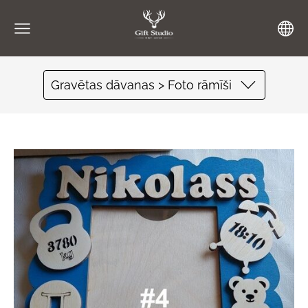
Gravētas dāvanas > Foto rāmīši