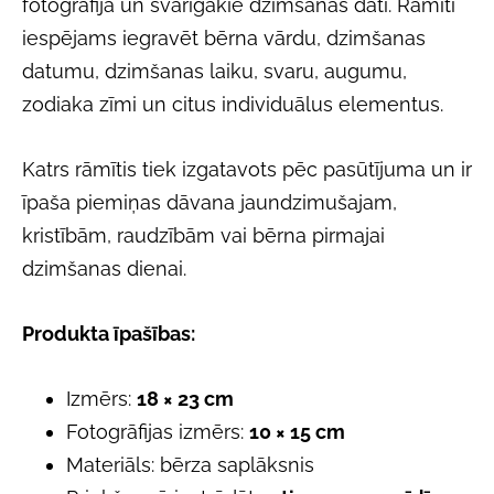
fotogrāfija un svarīgākie dzimšanas dati. Rāmītī
iespējams iegravēt bērna vārdu, dzimšanas
datumu, dzimšanas laiku, svaru, augumu,
zodiaka zīmi un citus individuālus elementus.
Katrs rāmītis tiek izgatavots pēc pasūtījuma un ir
īpaša piemiņas dāvana jaundzimušajam,
kristībām, raudzībām vai bērna pirmajai
dzimšanas dienai.
Produkta īpašības:
Izmērs:
18 × 23 cm
Fotogrāfijas izmērs:
10 × 15 cm
Materiāls: bērza saplāksnis