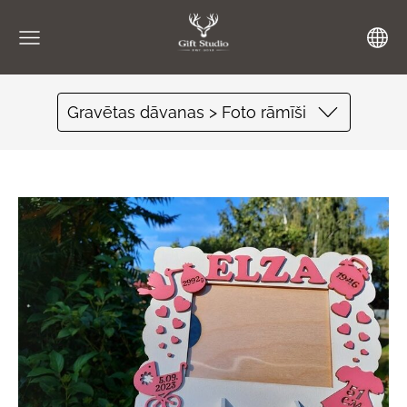
Gravētas dāvanas > Foto rāmīši