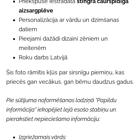
Priekšpusē iestrādāta
stingra caurspīdīga
aizsargplēve
Personalizācija ar vārdu un dzimšanas
datiem
Pieejami dažādi dizaini zēniem un
meitenēm
Roku darbs Latvijā
Šis foto rāmītis kļūs par sirsnīgu piemiņu, kas
priecēs gan vecākus, gan bērnu daudzus gadus.
Pie sūtījuma noformēšanas lodziņā "Papildu
informācija" iekopējiet lejā esošo stabiņu un
pierakstiet nepieciešamo informāciju:
Izgriežamais vārds: