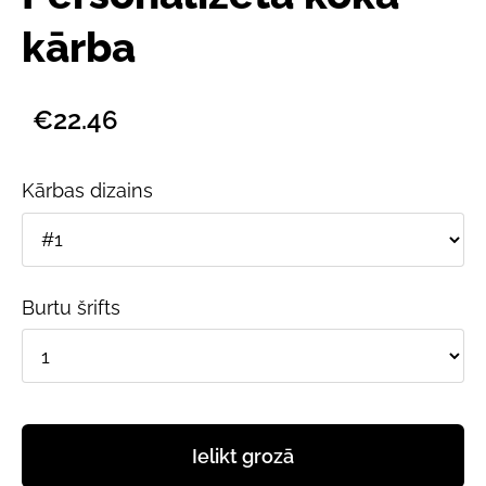
kārba
€22.46
Kārbas dizains
Burtu šrifts
Ielikt grozā