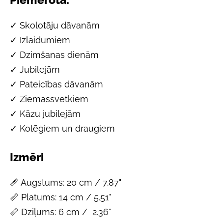
✓ Skolotāju dāvanām
✓ Izlaidumiem
✓ Dzimšanas dienām
✓ Jubilejām
✓ Pateicības dāvanām
✓ Ziemassvētkiem
✓ Kāzu jubilejām
✓ Kolēģiem un draugiem
Izmēri
📏 Augstums: 20 cm /
7.87"
📏 Platums: 14 cm /
5.51"
📏 Dziļums: 6 cm /
2.36"