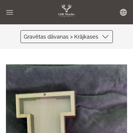
Gravētas dāvanas > Krājkases