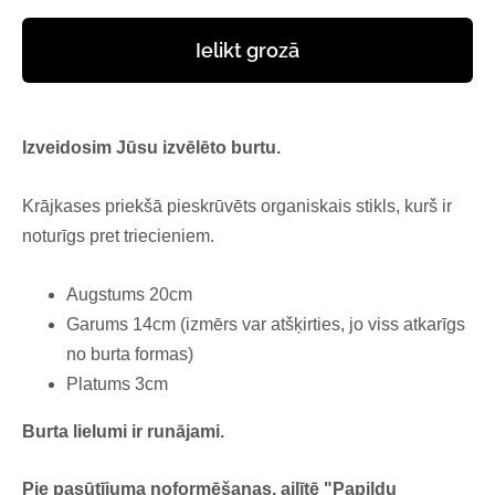
Ielikt grozā
Izveidosim Jūsu izvēlēto burtu.
Krājkases priekšā pieskrūvēts organiskais stikls, kurš ir
noturīgs pret triecieniem.
Augstums 20cm
Garums 14cm (izmērs var atšķirties, jo viss atkarīgs
no burta formas)
Platums 3cm
Burta lielumi ir runājami.
Pie pasūtījuma noformēšanas, ailītē "Papildu