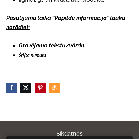
Pasūtījuma laikā “Papildu informācija” laukā
norādiet:
Gravējamo tekstu/vārdu
Šrifta numuru
Sīkdatnes