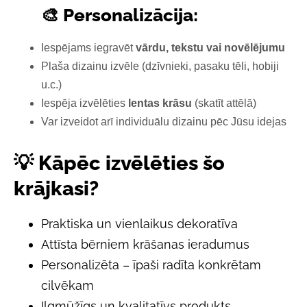
🎨 Personalizācija:
Iespējams iegravēt
vārdu, tekstu vai novēlējumu
Plaša dizainu izvēle (dzīvnieki, pasaku tēli, hobiji
u.c.)
Iespēja izvēlēties
lentas krāsu
(skatīt attēlā)
Var izveidot arī individuālu dizainu pēc Jūsu idejas
💡 Kāpēc izvēlēties šo
krājkasi?
Praktiska un vienlaikus dekoratīva
Attīsta bērniem krāšanas ieradumus
Personalizēta – īpaši radīta konkrētam
cilvēkam
Ilgmūžīgs un kvalitatīvs produkts