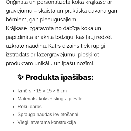
Oriģināla un personalizēta koka krājkase ar
gravējumu – skaista un praktiska dāvana gan
bērniem, gan pieaugušajiem.
Krājkase izgatavota no dabīga koka un
papildināta ar akrila lodziņu, kas ļauj redzēt
uzkrāto naudiņu. Katrs dizains tiek rūpīgi
izstrādāts ar lāzergravējumu, piešķirot
produktam unikālu un īpašu nozīmi.
✨ Produkta īpašības:
Izmērs: ~15 × 15 × 8 cm
Materiāls: koks + stingra plēvīte
Roku darbs
Sprauga naudas ievietošanai
Viegli atverama konstrukcija