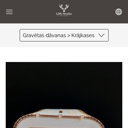
Gravētas dāvanas > Krājkases