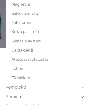
Magnētiņi
Salvešu turētāji
Foto rāmīši
Krūžu paliktnīši
Sienas pulksteņi
Galda dēlīši
Attīstošās rotaļlietas
Lellēm
Zīdaiņiem
Komplekti
›
Bērniem
›