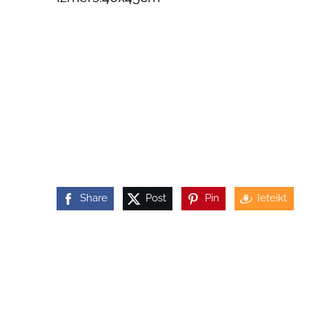
Share
Post
Pin
Ieteikt