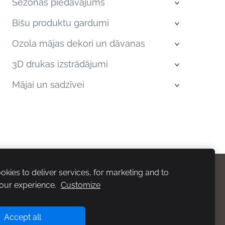
Sezonas piedāvājums
›
Bišu produktu gardumi
›
Ozola mājas dekori un dāvanas
›
3D drukas izstrādājumi
›
Mājai un sadzīvei
›
kies to deliver services, for marketing and to
our experience.
Customize
teikumi
Rekvizīti
Accept all