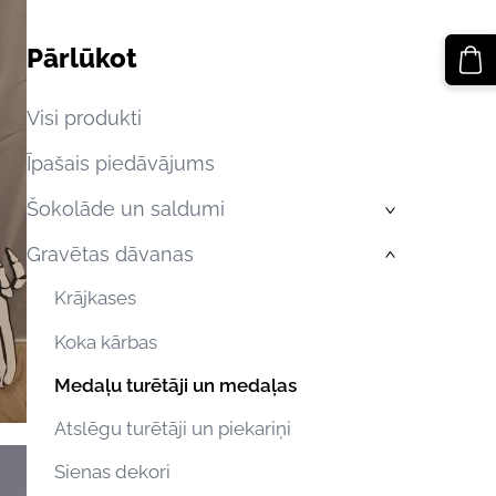
Pārlūkot
Visi produkti
Īpašais piedāvājums
Šokolāde un saldumi
›
Gravētas dāvanas
›
Krājkases
Koka kārbas
Medaļu turētāji un medaļas
Atslēgu turētāji un piekariņi
Sienas dekori