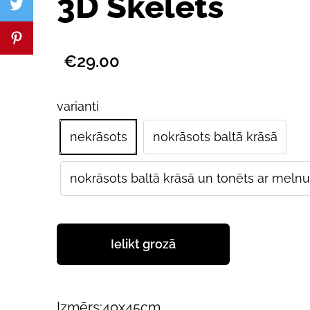
3D Skelets
€29.00
varianti
nekrāsots
nokrāsots baltā krāsā
nokrāsots baltā krāsā un tonēts ar melnu
Ielikt grozā
Izmērs:40x45cm