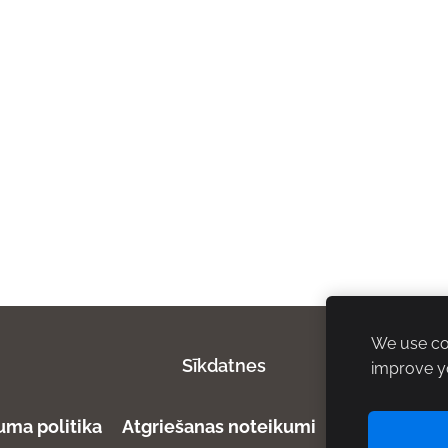
We use coo
Sīkdatnes
improve y
uma politika
Atgriešanas noteikumi
Piegādes no