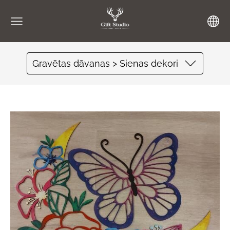
Gravētas dāvanas > Sienas dekori