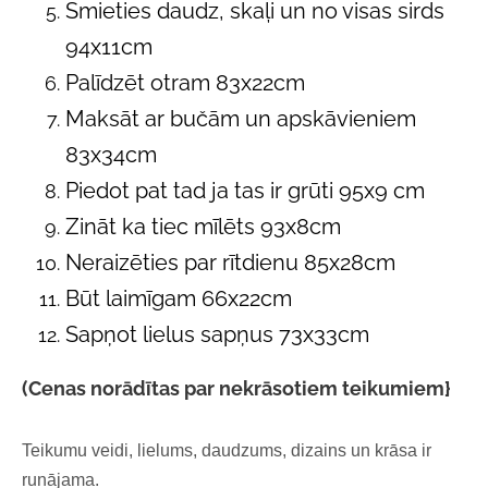
Smieties daudz, skaļi un no visas sirds
94x11cm
Palīdzēt otram 83x22cm
Maksāt ar bučām un apskāvieniem
83x34cm
Piedot pat tad ja tas ir grūti 95x9 cm
Zināt ka tiec mīlēts 93x8cm
Neraizēties par rītdienu 85x28cm
Būt laimīgam 66x22cm
Sapņot lielus sapņus 73x33cm
(Cenas norādītas par nekrāsotiem teikumiem}
Teikumu veidi, lielums, daudzums, dizains un krāsa ir
runājama.