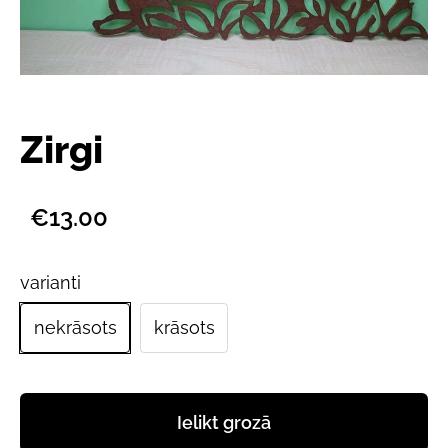
Zirgi
€13.00
varianti
nekrāsots
krāsots
Ielikt grozā