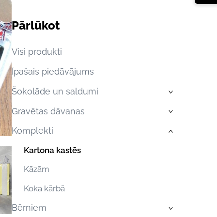
Pārlūkot
Visi produkti
Īpašais piedāvājums
Šokolāde un saldumi
›
Gravētas dāvanas
›
Komplekti
›
Kartona kastēs
Kāzām
Koka kārbā
Bērniem
›