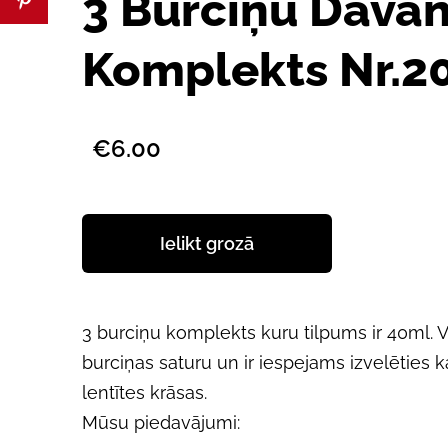
3 Burciņu Dāva
Komplekts Nr.2
€6.00
Ielikt grozā
3 burciņu komplekts kuru tilpums ir 40ml. V
burciņas saturu un ir iespejams izvelēties 
lentītes krāsas.
Mūsu piedavājumi: