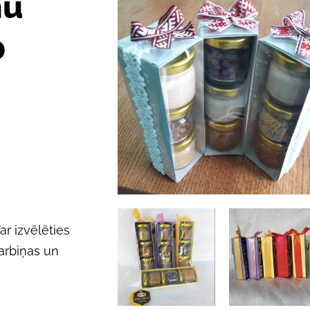
nu
0
ar izvēlēties
karbiņas un