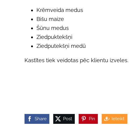
Krēmveida medus
Bišu maize
Šūnu medus
Ziedpuktekšņi
Ziedputekšņi medū
Kastītes tiek veidotas pēc klientu izveles.
Share
Post
Pin
Ieteikt