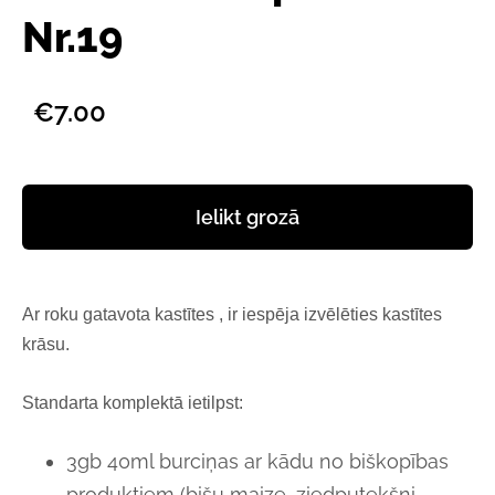
Nr.19
€7.00
Ielikt grozā
Ar roku gatavota kastītes , ir iespēja izvēlēties kastītes
krāsu.
Standarta komplektā ietilpst:
3gb 40ml burciņas ar kādu no biškopības
produktiem (bišu maize, ziedputekšņi,