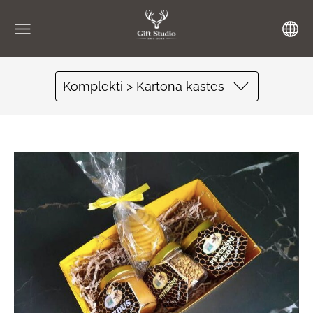
Komplekti > Kartona kastēs