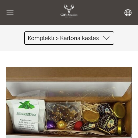
Komplekti > Kartona kastēs