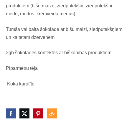
produktiem (bišu maize, ziedputekšņi, ziedputekšņi
medū, medus, krēmveida medus)
Tumšā vai baltā šokolāde ar bišu maizi, ziedputekšņiem
un kaltētām dzērvenēm
3gb šokolādes konfektes ar biškopības produktiem
Piparmētru tēja
Koka karotīte