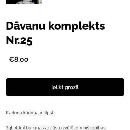
Dāvanu komplekts
Nr.25
€8.00
Ielikt grozā
Kartona kārbiņa ietilpst:
3gb 40ml burciņas ar Jūsu izvēlētiem biškopības