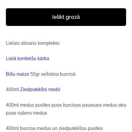
Ielikt grozā
Lielais dāvanu komplekts:
Lielā konfekšu kārba
Bišu maize
55gr sešstūra burciņā
400ml
Ziedputekšņi medū
400ml medus pusītes puse burciņas pavasara medus otra
puse rudens medus
400ml burciņa medus un ziedputekšņu pusītes