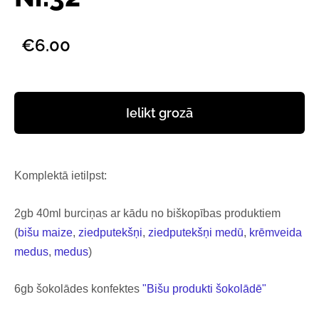
€6.00
Ielikt grozā
Komplektā ietilpst:
2gb 40ml burciņas ar kādu no biškopības produktiem
(
bišu maize
,
ziedputekšņi
,
ziedputekšņi medū
,
krēmveida
medus
,
medus
)
6gb šokolādes konfektes
"Bišu produkti šokolādē"